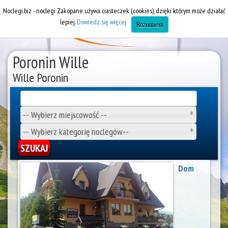
Noclegi.biz - noclegi Zakopane używa ciasteczek (cookies), dzięki którym może działać
lepiej.
Dowiedz się więcej
Rozumiem
Poronin Wille
Wille Poronin
-- Wybierz miejscowość --
-- Wybierz kategorię noclegów--
Dom