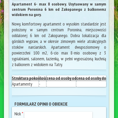
Apartament 6- max 8 osobowy. Usytuowany w samym
centrum Poronina 6 km od Zakopanego z balkonemz
widokiem na gory.
Nowy, komfortowy apartament o wysokim standardzie jest
położony w samym centrum Poronina, miejscowości
oddalonej 6 km od Zakopanego. Dobra lokalizacja dla
górskich wypraw, a w okresie zimowym wiele atrakcyjnych
stoków narciarskich. Apartament dwupoziomowy o
powierzchni 100 m2, 6-cio max 8-mio osobowy z 3
sypialniami, salonem, łazienką, w pełni wyposażoną kuchnią
z balkonem z widokiem na Tatry.
Struktura pokoi
ilość
cena od osoby od
cena od osoby do
Apartamenty
-
FORMULARZ OPINII O OBIEKCIE
Nick
*