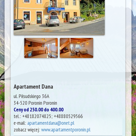
Apartament Dana
ul. Piłsudskiego 36A
34-520 Poronin
Poronin
Ceny od 250.00 do 400.00
tel.:
+48182074825; +48880529566
e-mail:
apartamentdana@onet.pl
zobacz więcej:
www.apartamentporonin.pl