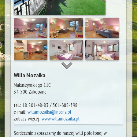
Willa Mozaika
Makuszyńskiego 11C
34-500
Zakopane
tel.:
18 201-48-83 / 501-688-398
e-mail:
willamozaika@interia.pl
zobacz więcej:
www.willamozaika.pl
Serdecznie zapraszamy do naszej willi położonej w