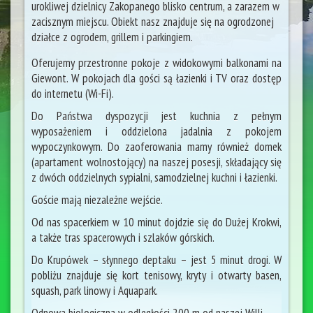
urokliwej dzielnicy Zakopanego blisko centrum, a zarazem w
zacisznym miejscu. Obiekt nasz znajduje się na ogrodzonej
działce z ogrodem, grillem i parkingiem.
Oferujemy przestronne pokoje z widokowymi balkonami na
Giewont. W pokojach dla gości są łazienki i TV oraz dostęp
do internetu (Wi-Fi).
Do Państwa dyspozycji jest kuchnia z pełnym
wyposażeniem i oddzielona jadalnia z pokojem
wypoczynkowym. Do zaoferowania mamy również domek
(apartament wolnostojący) na naszej posesji, składający się
z dwóch oddzielnych sypialni, samodzielnej kuchni i łazienki.
Goście mają niezależne wejście.
Od nas spacerkiem w 10 minut dojdzie się do Dużej Krokwi,
a także tras spacerowych i szlaków górskich.
Do Krupówek – słynnego deptaku – jest 5 minut drogi. W
pobliżu znajduje się kort tenisowy, kryty i otwarty basen,
squash, park linowy i Aquapark.