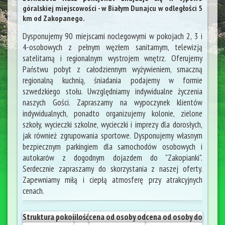
góralskiej miejscowości - w Białym Dunajcu w odległości 5
km od Zakopanego.
Dysponujemy 90 miejscami noclegowymi w pokojach 2, 3 i
4-osobowych z pełnym węzłem sanitarnym, telewizją
satelitarną i regionalnym wystrojem wnętrz. Oferujemy
Państwu pobyt z całodziennym wyżywieniem, smaczną
regionalną kuchnią, śniadania podajemy w formie
szwedzkiego stołu. Uwzględniamy indywidualne życzenia
naszych Gości. Zapraszamy na wypoczynek klientów
indywidualnych, ponadto organizujemy kolonie, zielone
szkoły, wycieczki szkolne, wycieczki i imprezy dla dorosłych,
jak również zgrupowania sportowe. Dysponujemy własnym
bezpiecznym parkingiem dla samochodów osobowych i
autokarów z dogodnym dojazdem do "Zakopianki".
Serdecznie zapraszamy do skorzystania z naszej oferty.
Zapewniamy miłą i ciepłą atmosferę przy atrakcyjnych
cenach.
Struktura pokoi
ilość
cena od osoby od
cena od osoby do