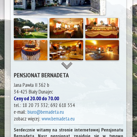
PENSJONAT BERNADETA
Jana Pawła II 362 b
34-425
Biały Dunajec
Ceny od 20.00 do 70.00
tel.:
18 20 73 332; 692 618 554
e-mail:
biuro@bernadeta.eu
zobacz więcej:
www.bernadeta.eu
Serdecznie witamy na stronie internetowej Pensjonatu
Bernadeta Nasz pensjonat znajduje się w typowo