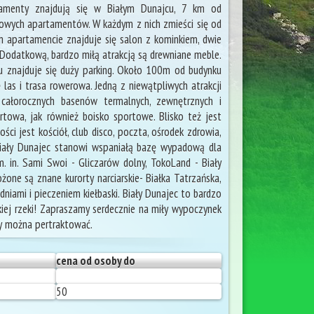
menty znajdują się w Białym Dunajcu, 7 km od
owych apartamentów. W każdym z nich zmieści się od
apartamencie znajduje się salon z kominkiem, dwie
 Dodatkową, bardzo miłą atrakcją są drewniane meble.
u znajduje się duży parking. Około 100m od budynku
 las i trasa rowerowa. Jedną z niewątpliwych atrakcji
 całorocznych basenów termalnych, zewnętrznych i
towa, jak również boisko sportowe. Blisko też jest
ści jest kościół, club disco, poczta, ośrodek zdrowia,
 Biały Dunajec stanowi wspaniałą bazę wypadową dla
m. in. Sami Swoi - Gliczarów dolny, TokoLand - Biały
one są znane kurorty narciarskie- Białka Tatrzańska,
niami i pieczeniem kiełbaski. Biały Dunajec to bardzo
ej rzeki! Zapraszamy serdecznie na miły wypoczynek
y można pertraktować.
cena od osoby do
50