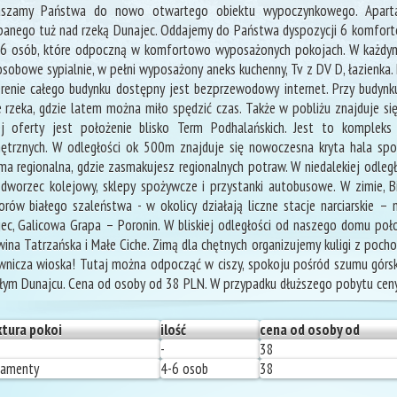
aszamy Państwa do nowo otwartego obiektu wypoczynkowego. Aparta
anego tuż nad rzeką Dunajec. Oddajemy do Państwa dyspozycji 6 komfort
6 osób, które odpoczną w komfortowo wyposażonych pokojach. W każdym 
sobowe sypialnie, w pełni wyposażony aneks kuchenny, Tv z DV D, łazienka.
renie całego budynku dostępny jest bezprzewodowy internet. Przy budynk
e rzeka, gdzie latem można miło spędzić czas. Także w pobliżu znajduje się
j oferty jest położenie blisko Term Podhalańskich. Jest to kompleks
trznych. W odległości ok 500m znajduje się nowoczesna kryta hala spor
ma regionalna, gdzie zasmakujesz regionalnych potraw. W niedalekiej odległo
 dworzec kolejowy, sklepy spożywcze i przystanki autobusowe. W zimie,
rów białego szaleństwa - w okolicy działają liczne stacje narciarskie – 
ec, Galicowa Grapa – Poronin. W bliskiej odległości od naszego domu położ
ina Tatrzańska i Małe Ciche. Zimą dla chętnych organizujemy kuligi z pochod
nicza wioska! Tutaj można odpocząć w ciszy, spokoju pośród szumu górski
łym Dunajcu. Cena od osoby od 38 PLN. W przypadku dłuższego pobytu cen
ktura pokoi
ilość
cena od osoby od
-
38
tamenty
4-6 osob
38