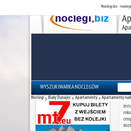
Noclegi.biz - nocleg
Ap
Apa
WYSZUKIWARKA NOCLEGÓW
reklama - noclegi Zakopane
Noclegi
Biały Dunajec
Apartamenty
Apartamenty na
»
»
Jest
roku
ceną
dost