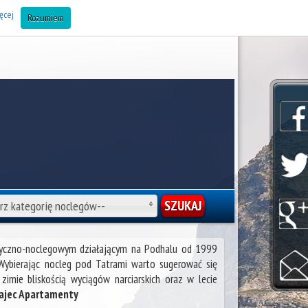
AJ OBIEKT DO BAZY (Noclegi Zakopane) »
ęcej
Rozumiem
rz kategorię noclegów--
styczno-noclegowym działającym na Podhalu od 1999
 Wybierając nocleg pod Tatrami warto sugerować się
imie bliskością wyciągów narciarskich oraz w lecie
najec Apartamenty