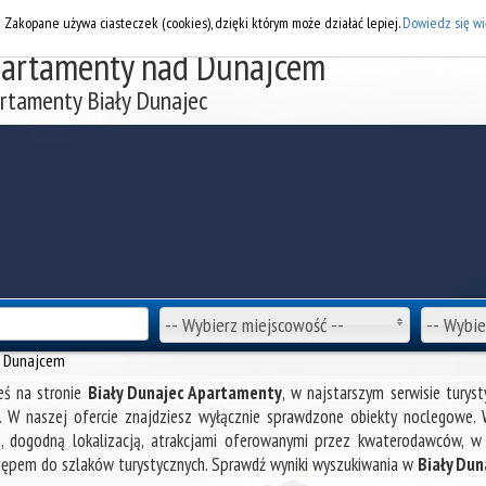
DOD
i Zakopane używa ciasteczek (cookies), dzięki którym może działać lepiej.
Dowiedz się wi
artamenty nad Dunajcem
rtamenty Biały Dunajec
-- Wybierz miejscowość --
-- Wybie
d Dunajcem
eś na stronie
Biały Dunajec Apartamenty
, w najstarszym serwisie tury
. W naszej ofercie znajdziesz wyłącznie sprawdzone obiekty noclegowe.
, dogodną lokalizacją, atrakcjami oferowanymi przez kwaterodawców, w z
ępem do szlaków turystycznych. Sprawdź wyniki wyszukiwania w
Biały Du