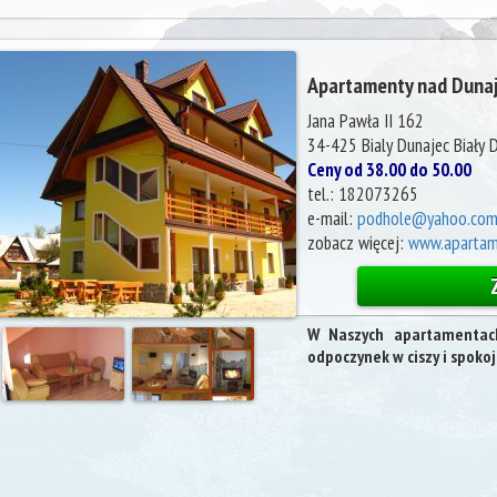
Apartamenty nad Duna
Jana Pawła II 162
34-425 Bialy Dunajec
Biały 
Ceny od 38.00 do 50.00
tel.:
182073265
e-mail:
podhole@yahoo.co
zobacz więcej:
www.apartam
W Naszych apartamentac
odpoczynek w ciszy i spokoj