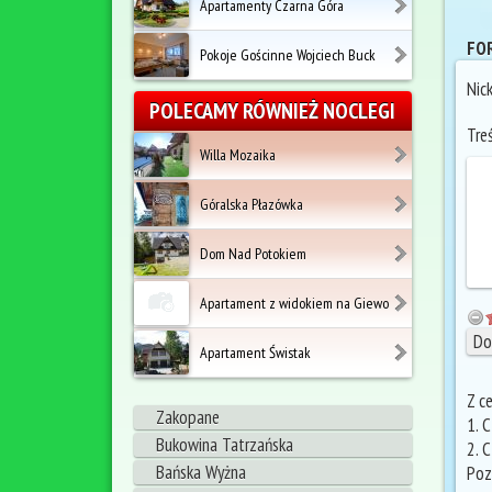
Apartamenty Czarna Góra
FOR
Pokoje Gościnne Wojciech Buck
Nic
POLECAMY RÓWNIEŻ NOCLEGI
Tre
Willa Mozaika
Góralska Płazówka
Dom Nad Potokiem
Apartament z widokiem na Giewo
Apartament Świstak
Z c
Zakopane
1. 
Bukowina Tatrzańska
2. 
Bańska Wyżna
Poz