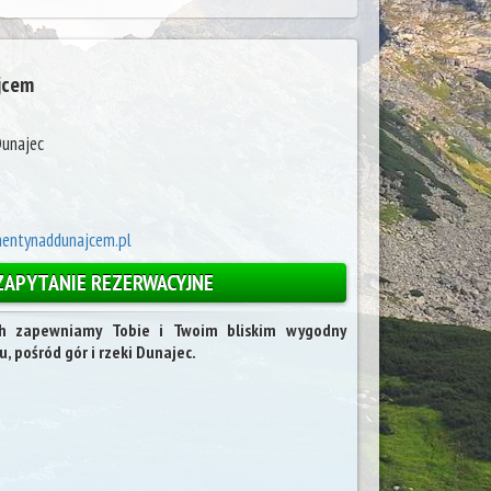
jcem
Dunajec
m
entynaddunajcem.pl
ZAPYTANIE REZERWACYJNE
h zapewniamy Tobie i Twoim bliskim wygodny
u, pośród gór i rzeki Dunajec.