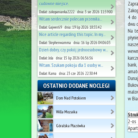
Zapr
cudowne miejsce.
Zakop
Dodał: zakopanianka2222 dnia: 3 sie 2026 11:59:00
4 do 
Witam serdecznie polecam przemiła...
dwu o
Dodał: Gajwer69 dnia: 19 lip 2026 18:55:42
Na te
Nice article regarding this topic. In my...
płyni
Dodał: Stephenwamma dnia: 16 lip 2026 04:06:03
nasze
Dzień dobry, czy pokój jednoosobowy w...
wewnę
karcz
Dodał: Jola dnia: 15 lip 2026 06:56:56
bank,
Witam. Szukam pokoju dla 1 osoby w...
amato
Dodał: Kama dnia: 23 cze 2026 22:30:44
Dunaj
Bukow
OSTATNIO DODANE NOCLEGI
malow
w Bia
Dom Nad Potokiem
Willa Mozaika
Stru
2-os
Góralska Płazówka
Apar