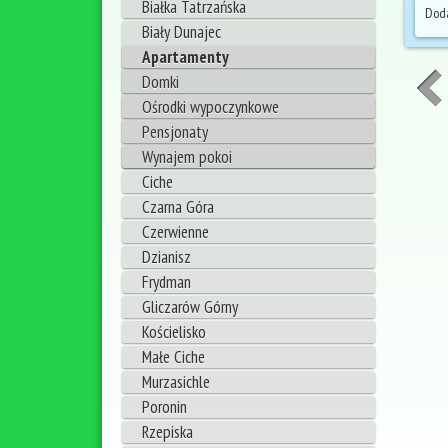
Białka Tatrzańska
Doda
Biały Dunajec
Apartamenty
Domki
Ośrodki wypoczynkowe
Pensjonaty
Wynajem pokoi
Ciche
Czarna Góra
Czerwienne
Dzianisz
Frydman
Gliczarów Górny
Kościelisko
Małe Ciche
Murzasichle
Poronin
Rzepiska