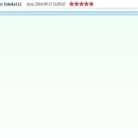
ł:
Szkoła111
dnia:
2014-09-17 11:03:07