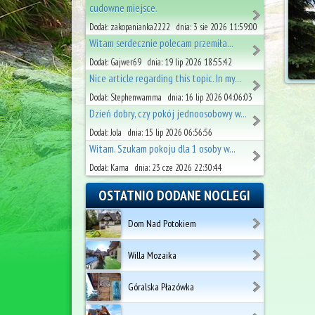
cudowne miejsce.
Dodał: zakopanianka2222 dnia: 3 sie 2026 11:59:00
Witam serdecznie polecam przemiła...
Dodał: Gajwer69 dnia: 19 lip 2026 18:55:42
Nice article regarding this topic. In my...
Dodał: Stephenwamma dnia: 16 lip 2026 04:06:03
Dzień dobry, czy pokój jednoosobowy w...
Dodał: Jola dnia: 15 lip 2026 06:56:56
Witam. Szukam pokoju dla 1 osoby w...
Dodał: Kama dnia: 23 cze 2026 22:30:44
OSTATNIO DODANE NOCLEGI
Dom Nad Potokiem
Willa Mozaika
Góralska Płazówka