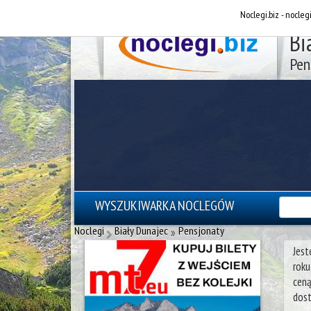
Noclegi.biz - nocleg
Bi
Pen
WYSZUKIWARKA NOCLEGÓW
reklama - noclegi Zakopane
Noclegi
Biały Dunajec
Pensjonaty
»
Jest
roku
ceną
dost