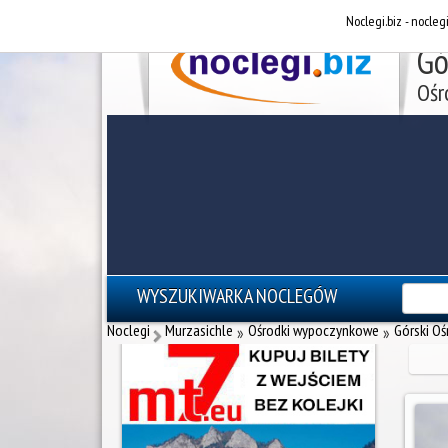
Noclegi.biz - nocleg
Gó
Ośr
WYSZUKIWARKA NOCLEGÓW
reklama - noclegi Zakopane
Noclegi
Murzasichle
Ośrodki wypoczynkowe
Górski O
»
»