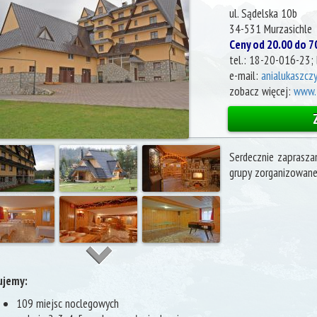
ul. Sądelska 10b
34-531
Murzasichle
Ceny od 20.00 do 7
tel.:
18-20-016-23; 
e-mail:
anialukaszcz
zobacz więcej:
www.z
Serdecznie zaprasz
grupy zorganizowane: 
ujemy:
109 miejsc noclegowych