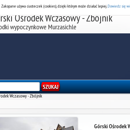
DOD
i Zakopane używa ciasteczek (cookies), dzięki którym może działać lepiej.
Dowiedz się wi
rski Ośrodek Wczasowy - Zbójnik
odki wypoczynkowe Murzasichle
środek Wczasowy - Zbójnik
Górski Ośrodek 