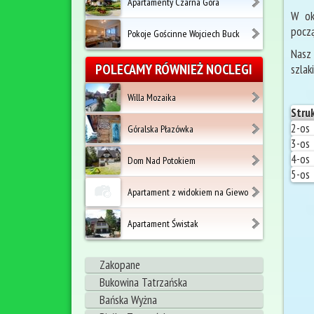
Apartamenty Czarna Góra
W okr
począ
Pokoje Gościnne Wojciech Buck
Nasz 
POLECAMY RÓWNIEŻ NOCLEGI
szlak
Willa Mozaika
Stru
2-os
Góralska Płazówka
3-os
4-os
Dom Nad Potokiem
5-os
Apartament z widokiem na Giewo
Apartament Świstak
Zakopane
Bukowina Tatrzańska
Bańska Wyżna