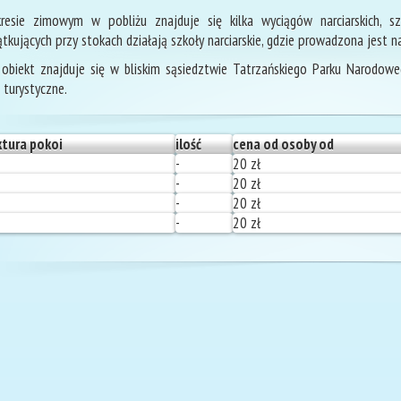
esie zimowym w pobliżu znajduje się kilka wyciągów narciarskich, szk
tkujących przy stokach działają szkoły narciarskie, gdzie prowadzona jest n
obiekt znajduje się w bliskim sąsiedztwie Tatrzańskiego Parku Narodo
i turystyczne.
ktura pokoi
ilość
cena od osoby od
-
20 zł
-
20 zł
-
20 zł
-
20 zł