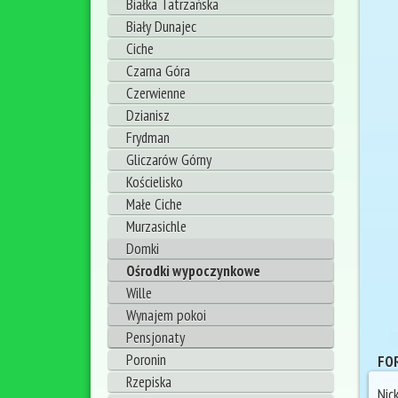
Białka Tatrzańska
Biały Dunajec
Ciche
Czarna Góra
Czerwienne
Dzianisz
Frydman
Gliczarów Górny
Kościelisko
Małe Ciche
Murzasichle
Domki
Ośrodki wypoczynkowe
Wille
Wynajem pokoi
Pensjonaty
Poronin
FOR
Rzepiska
Nic