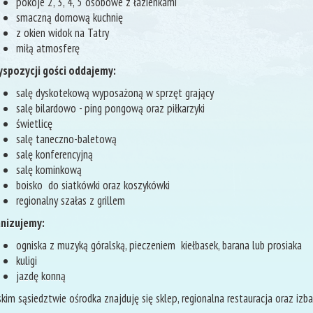
pokoje 2, 3, 4, 5 osobowe z łazienkami
smaczną domową kuchnię
z okien widok na Tatry
miłą atmosferę
yspozycji gości oddajemy:
salę dyskotekową wyposażoną w sprzęt grający
salę bilardowo - ping pongową oraz piłkarzyki
świetlicę
salę taneczno-baletową
salę konferencyjną
salę kominkową
boisko do siatkówki oraz koszykówki
regionalny szałas z grillem
nizujemy:
ogniska z muzyką góralską, pieczeniem kiełbasek, barana lub prosiaka
kuligi
jazdę konną
skim sąsiedztwie ośrodka znajduję się sklep, regionalna restauracja oraz izba