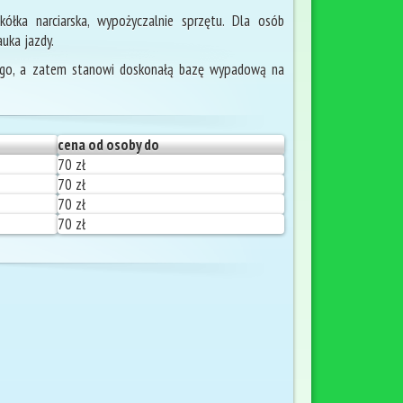
ółka narciarska, wypożyczalnie sprzętu. Dla osób
auka jazdy.
wego, a zatem stanowi doskonałą bazę wypadową na
cena od osoby do
70 zł
70 zł
70 zł
70 zł