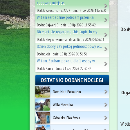
cudowne miejsce.
Dodał: zakopanianka2222 dnia: 3 sie 2026 11:59:00
Witam serdecznie polecam przemiła...
Dodał: Gajwer69 dnia: 19 lip 2026 18:55:42
Do d
Nice article regarding this topic. In my...
Dodał: Stephenwamma dnia: 16 lip 2026 04:06:03
Dzień dobry, czy pokój jednoosobowy w...
Dodał: Jola dnia: 15 lip 2026 06:56:56
Witam. Szukam pokoju dla 1 osoby w...
Dodał: Kama dnia: 23 cze 2026 22:30:44
OSTATNIO DODANE NOCLEGI
Dom Nad Potokiem
Orga
Willa Mozaika
Góralska Płazówka
W bli