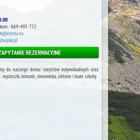
0.00
kom.: 669-493-772
yk@interia.eu
bojnik.pl
ZAPYTANIE REZERWACYJNE
amy do naszego domu: turystów indywidualnych oraz
wycieczki, kolonie, zimowiska, zielone i białe szkoły.