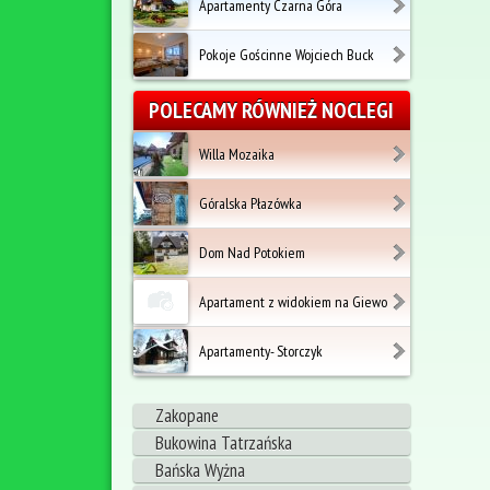
Apartamenty Czarna Góra
Pokoje Gościnne Wojciech Buck
POLECAMY RÓWNIEŻ NOCLEGI
Willa Mozaika
Góralska Płazówka
Dom Nad Potokiem
Apartament z widokiem na Giewo
Apartamenty- Storczyk
Zakopane
Bukowina Tatrzańska
Bańska Wyżna