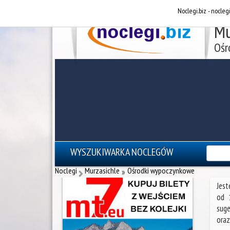
Noclegi.biz - nocleg
Mu
Ośr
WYSZUKIWARKA NOCLEGÓW
reklama - noclegi Zakopane
Noclegi
Murzasichle
Ośrodki wypoczynkowe
»
Jest
od 
suge
oraz