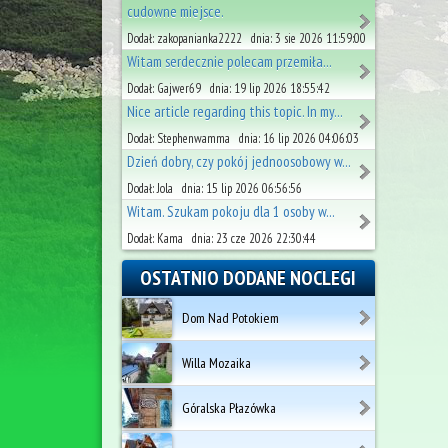
cudowne miejsce.
Dodał: zakopanianka2222 dnia: 3 sie 2026 11:59:00
Witam serdecznie polecam przemiła...
Dodał: Gajwer69 dnia: 19 lip 2026 18:55:42
Nice article regarding this topic. In my...
Dodał: Stephenwamma dnia: 16 lip 2026 04:06:03
Dzień dobry, czy pokój jednoosobowy w...
Dodał: Jola dnia: 15 lip 2026 06:56:56
Witam. Szukam pokoju dla 1 osoby w...
Dodał: Kama dnia: 23 cze 2026 22:30:44
OSTATNIO DODANE NOCLEGI
Dom Nad Potokiem
Willa Mozaika
Góralska Płazówka