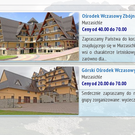
Ośrodek Wczasowy Zbójn
Murzasichle
Ceny od 40.00 do 70.00
Zapraszamy Państwa do korz
znajdującego się w Murzasic
wsi o charakterze letniskow
zarówno dla...
Górski Ośrodek Wczasowy 
Murzasichle
Ceny od 20.00 do 70.00
Serdecznie zapraszamy do 
grupy zorganizowane: wycieczki,