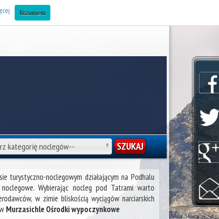
AJ OBIEKT DO BAZY (Noclegi Zakopane) »
ęcej
Rozumiem
rz kategorię noclegów--
isie turystyczno-noclegowym działającym na Podhalu
 noclegowe. Wybierając nocleg pod Tatrami warto
rodawców, w zimie bliskością wyciągów narciarskich
 w
Murzasichle Ośrodki wypoczynkowe