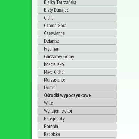
Białka Tatrzańska
Biały Dunajec
Ciche
Czarna Góra
Czerwienne
Dzianisz
Frydman
Gliczarów Górny
Kościelisko
Małe Ciche
Murzasichle
Domki
Ośrodki wypoczynkowe
Wille
Wynajem pokoi
Pensjonaty
Poronin
Rzepiska