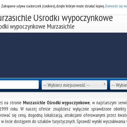
DOD
i Zakopane używa ciasteczek (cookies), dzięki którym może działać lepiej.
Dowiedz się wi
rzasichle Ośrodki wypoczynkowe
odki wypoczynkowe Murzasichle
-- Wybierz miejscowość --
-- Wybie
eś na stronie
Murzasichle Ośrodki wypoczynkowe
, w najstarszym serw
1999 roku. W naszej ofercie znajdziesz wyłącznie sprawdzone obiekty
rować się ceną, dogodną lokalizacją, atrakcjami oferowanymi przez kwate
 w lecie dostępem do szlaków turystycznych. Sprawdź wyniki wyszukiwania