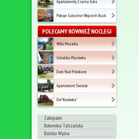
Apartamenty Czarna Góra
Pokoje Gościnne Wojciech Buck
POLECAMY RÓWNIEŻ NOCLEGI
Willa Mozaika
Góralska Płazówka
Dom Nad Potokiem
Apartament Świstak
Dw"Kosówka"
Zakopane
Bukowina Tatrzańska
Bańska Wyżna