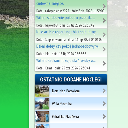
cudowne miejsce.
Dodał: zakopanianka2222 dnia: 3 sie 2026 11:59:00
Witam serdecznie polecam przemiła...
Dodał: Gajwer69 dnia: 19 lip 2026 18:55:42
Nice article regarding this topic. In my...
Dodał: Stephenwamma dnia: 16 lip 2026 04:06:03
Dzień dobry, czy pokój jednoosobowy w...
Dodał: Jola dnia: 15 lip 2026 06:56:56
Witam. Szukam pokoju dla 1 osoby w...
Dodał: Kama dnia: 23 cze 2026 22:30:44
OSTATNIO DODANE NOCLEGI
Dom Nad Potokiem
Willa Mozaika
Góralska Płazówka