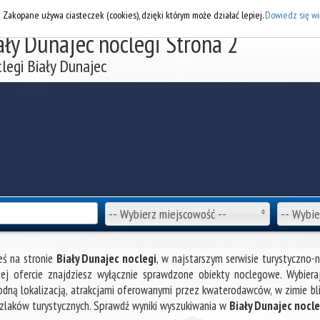
DOD
i Zakopane używa ciasteczek (cookies), dzięki którym może działać lepiej.
Dowiedz się wi
ały Dunajec noclegi Strona 2
legi Biały Dunajec
-- Wybierz miejscowość --
-- Wybie
eś na stronie
Biały Dunajec noclegi
, w najstarszym serwisie turystyczno
ej ofercie znajdziesz wyłącznie sprawdzone obiekty noclegowe. Wybier
dną lokalizacją, atrakcjami oferowanymi przez kwaterodawców, w zimie bli
zlaków turystycznych. Sprawdź wyniki wyszukiwania w
Biały Dunajec nocle