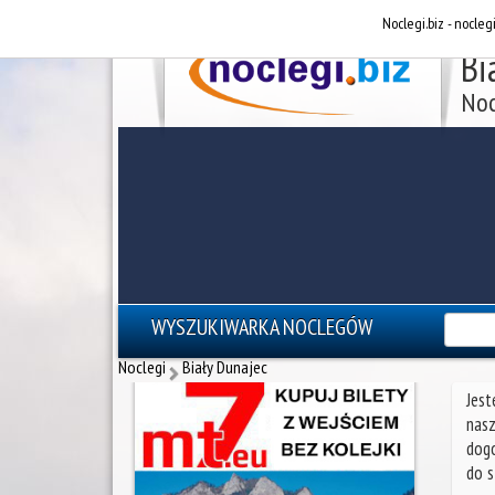
Noclegi.biz - nocleg
Bi
Noc
WYSZUKIWARKA NOCLEGÓW
reklama - noclegi Zakopane
Noclegi
Biały Dunajec
Jest
nasz
dogo
do s