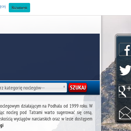
AJ OBIEKT DO BAZY (Noclegi Zakopane) »
ęcej
Rozumiem
rz kategorię noclegów--
-noclegowym działającym na Podhalu od 1999 roku. W
ając nocleg pod Tatrami warto sugerować się ceną,
skością wyciągów narciarskich oraz w lecie dostępem
gi