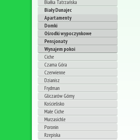
Białka Tatrzańska
Biały Dunajec
Apartamenty
Domki
Ośrodki wypoczynkowe
Pensjonaty
Wynajem pokoi
Ciche
Czarna Góra
Czerwienne
Dzianisz
Frydman
Gliczarów Górny
Kościelisko
Małe Ciche
Murzasichle
Poronin
Rzepiska