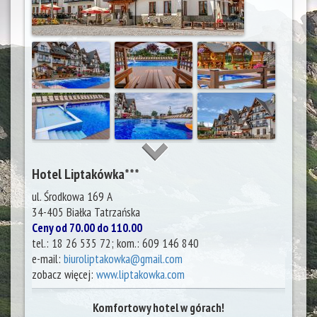
Hotel Liptakówka***
ul. Środkowa 169 A
34-405
Białka Tatrzańska
Ceny od 70.00 do 110.00
tel.:
18 26 535 72; kom.: 609 146 840
e-mail:
biuroliptakowka@gmail.com
zobacz więcej:
www.liptakowka.com
Komfortowy hotel w górach!