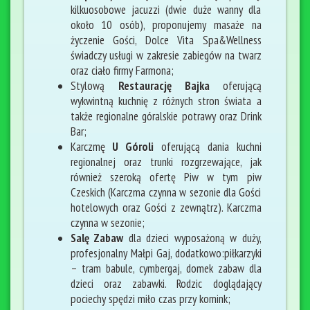
kilkuosobowe jacuzzi (dwie duże wanny dla
około 10 osób), proponujemy masaże na
życzenie Gości, Dolce Vita Spa&Wellness
świadczy usługi w zakresie zabiegów na twarz
oraz ciało firmy Farmona;
Stylową
Restaurację Bajka
oferującą
wykwintną kuchnię z różnych stron świata a
także regionalne góralskie potrawy oraz Drink
Bar;
Karczmę
U Góroli
oferującą dania kuchni
regionalnej oraz trunki rozgrzewające, jak
również szeroką ofertę Piw w tym piw
Czeskich (Karczma czynna w sezonie dla Gości
hotelowych oraz Gości z zewnątrz). Karczma
czynna w sezonie;
Salę Zabaw
dla dzieci wyposażoną w duży,
profesjonalny Małpi Gaj, dodatkowo:piłkarzyki
– tram babule, cymbergaj, domek zabaw dla
dzieci oraz zabawki. Rodzic doglądający
pociechy spędzi miło czas przy komink;