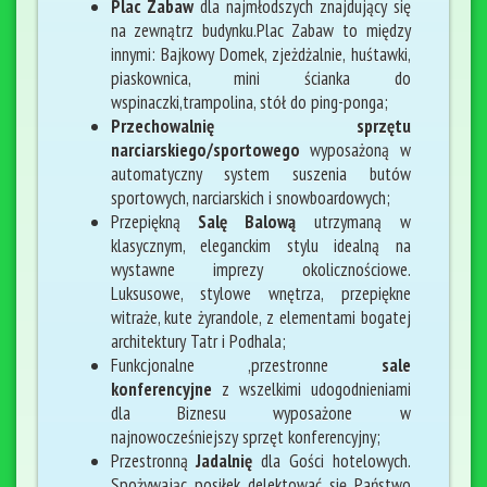
Plac Zabaw
dla najmłodszych znajdujący się
na zewnątrz budynku.Plac Zabaw to między
innymi: Bajkowy Domek, zjeżdżalnie, huśtawki,
piaskownica, mini ścianka do
wspinaczki,trampolina, stół do ping-ponga;
Przechowalnię sprzętu
narciarskiego/sportowego
wyposażoną w
automatyczny system suszenia butów
sportowych, narciarskich i snowboardowych;
Przepiękną
Salę Balową
utrzymaną w
klasycznym, eleganckim stylu idealną na
wystawne imprezy okolicznościowe.
Luksusowe, stylowe wnętrza, przepiękne
witraże, kute żyrandole, z elementami bogatej
architektury Tatr i Podhala;
Funkcjonalne ,przestronne
sale
konferencyjne
z wszelkimi udogodnieniami
dla Biznesu wyposażone w
najnowocześniejszy sprzęt konferencyjny;
Przestronną
Jadalnię
dla Gości hotelowych.
Spożywając posiłek delektować się Państwo