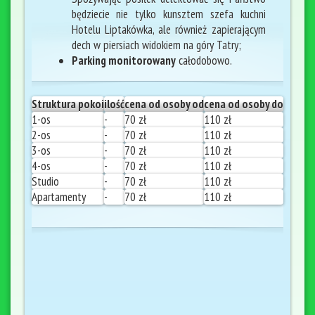
będziecie nie tylko kunsztem szefa kuchni
Hotelu Liptakówka, ale również zapierającym
dech w piersiach widokiem na góry Tatry;
Parking monitorowany
całodobowo.
Struktura pokoi
ilość
cena od osoby od
cena od osoby do
1-os
-
70 zł
110 zł
2-os
-
70 zł
110 zł
3-os
-
70 zł
110 zł
4-os
-
70 zł
110 zł
Studio
-
70 zł
110 zł
Apartamenty
-
70 zł
110 zł