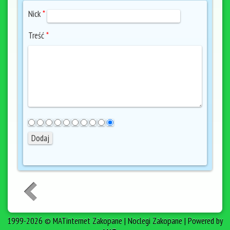
Nick
*
Treść
*
1999-2026 © MATinternet Zakopane | Noclegi Zakopane | Powered by