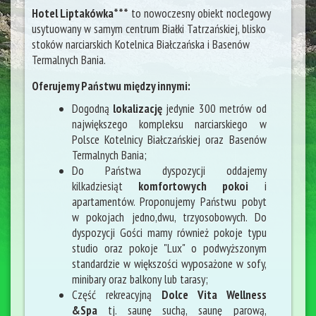
Hotel Liptakówka***
to nowoczesny obiekt noclegowy
usytuowany w samym centrum Białki Tatrzańskiej, blisko
stoków narciarskich Kotelnica Białczańska i Basenów
Termalnych Bania.
Oferujemy Państwu między innymi:
Dogodną
lokalizację
jedynie 300 metrów od
największego kompleksu narciarskiego w
Polsce Kotelnicy Białczańskiej oraz Basenów
Termalnych Bania;
Do Państwa dyspozycji oddajemy
kilkadziesiąt
komfortowych pokoi
i
apartamentów. Proponujemy Państwu pobyt
w pokojach jedno,dwu, trzyosobowych. Do
dyspozycji Gości mamy również pokoje typu
studio oraz pokoje "Lux" o podwyższonym
standardzie w większości wyposażone w sofy,
minibary oraz balkony lub tarasy;
Część rekreacyjną
Dolce Vita Wellness
&Spa
tj. saunę suchą, saunę parową,