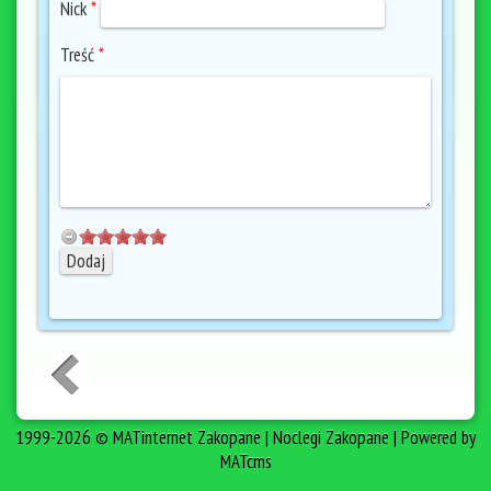
Nick
*
Treść
*
1999-2026 © MATinternet Zakopane | Noclegi Zakopane | Powered by
MATcms