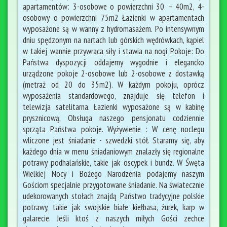
apartamentów: 3-osobowe o powierzchni 30 – 40m2, 4-
osobowy o powierzchni 75m2 Łazienki w apartamentach
wyposażone są w wanny z hydromasażem. Po intensywnym
dniu spędzonym na nartach lub górskich wędrówkach, kąpiel
w takiej wannie przywraca siły i stawia na nogi Pokoje: Do
Państwa dyspozycji oddajemy wygodnie i elegancko
urządzone pokoje 2-osobowe lub 2-osobowe z dostawką
(metraż od 20 do 35m2). W każdym pokoju, oprócz
wyposażenia standardowego, znajduje się telefon i
telewizja satelitarna. Łazienki wyposażone są w kabinę
prysznicową, Obsługa naszego pensjonatu codziennie
sprząta Państwa pokoje. Wyżywienie : W cenę noclegu
wliczone jest śniadanie - szwedzki stół. Staramy się, aby
każdego dnia w menu śniadaniowym znalazły się regionalne
potrawy podhalańskie, takie jak oscypek i bundz. W Śwęta
Wielkiej Nocy i Bożego Narodzenia podajemy naszym
Gościom specjalnie przygotowane śniadanie. Na światecznie
udekorowanych stołach znajdą Państwo tradycyjne polskie
potrawy, takie jak swojskie białe kiełbasa, żurek, karp w
galarecie. Jeśli ktoś z naszych miłych Gości zechce