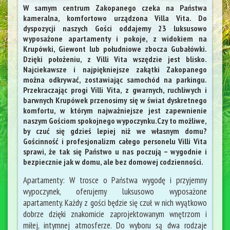
W samym centrum Zakopanego czeka na Państwa
kameralna, komfortowo urządzona Villa Vita. Do
dyspozycji naszych Gości oddajemy 23 luksusowo
wyposażone apartamenty i pokoje, z widokiem na
Krupówki, Giewont lub południowe zbocza Gubałówki.
Dzięki położeniu, z Villi Vita wszędzie jest blisko.
Najciekawsze i najpiękniejsze zakątki Zakopanego
można odkrywać, zostawiając samochód na parkingu.
Przekraczając progi Villi Vita, z gwarnych, ruchliwych i
barwnych Krupówek przenosimy się w świat dyskretnego
komfortu, w którym najważniejsze jest zapewnienie
naszym Gościom spokojnego wypoczynku.Czy to możliwe,
by czuć się gdzieś lepiej niż we własnym domu?
Gościnność i profesjonalizm całego personelu Villi Vita
sprawi, że tak się Państwo u nas poczują – wygodnie i
bezpiecznie jak w domu, ale bez domowej codzienności.
Apartamenty: W trosce o Państwa wygodę i przyjemny
wypoczynek, oferujemy luksusowo wyposażone
apartamenty. Każdy z gości będzie się czuł w nich wyątkowo
dobrze dzięki znakomicie zaprojektowanym wnętrzom i
miłej, intymnej atmosferze. Do wyboru są dwa rodzaje