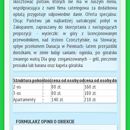
skosztować potraw, których nie ma w naszym menu,
współpracująca z nami firma cateringowa za dodatkowa
opłatą przygotuje odpowiednie danie. Oferta specjalna:
Chcąc Państwu jak najbardziej uatrakcyjnić pobyt w
Zakopanem, zapraszamy do skorzystania z następujących
propozycji: - wycieczki: w góry z licencjonowanym
przewodnikiem, nad Jezioro Czorsztyńskie, na Słowację,
spływ przełomem Dunacja w Pieninach,- latem przejażdżki
dorożkami, w zimie kuligi saniami,- ogniska, po góralsku
zwanego watrą Dla grup zorganizowanych – grill, pieczenie
prosiaka lub barana oraz kapela góralska.
Struktura pokoi
ilość
cena od osoby od
cena od osoby do
2-os
-
80 zł.
160 zł.
3-os
-
80 zł.
180 zł.
Apartamenty
-
140 zł.
210 zł.
FORMULARZ OPINII O OBIEKCIE