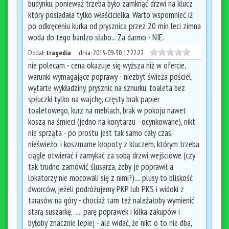
budynku, ponieważ trzeba było zamknąć drzwi na klucz
który posiadała tylko właścicielka. Warto wspomnieć iż
po odkręceniu kurka od prysznica przez 20 min leci zimna
woda do tego bardzo słabo... Za darmo - NIE.
Dodał:
tragedia
dnia:
2013-09-30 17:22:22
nie polecam - cena okazuje się wyższa niż w ofercie,
warunki wymagające poprawy - niezbyt świeża pościel,
wytarte wykładziny, prysznic na sznurku, toaleta bez
spłuczki tylko na wajchę, częsty brak papier
toaletowego, kurz na meblach, brak w pokoju nawet
kosza na śmieci (jedno na korytarzu - ocynkowane), nikt
nie sprząta - po prostu jest tak samo cały czas,
nieświeżo, i koszmarne kłopoty z kluczem, którym trzeba
ciągle otwierać i zamykać za sobą drzwi wejściowe (czy
tak trudno zamówić ślusarza, żeby je poprawił a
lokatorzy nie mocowali się z nimi?).... plusy to bliskość
dworców, jeżeli podróżujemy PKP lub PKS i widoki z
tarasów na góry - chociaż tam też należałoby wymienić
starą suszarkę, ..... parę poprawek i kilka zakupów i
byłoby znacznie lepiej - ale widać, że nikt o to nie dba,