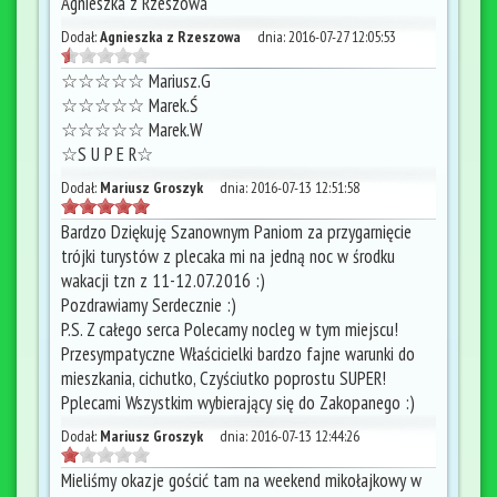
Agnieszka z Rzeszowa
Dodał:
Agnieszka z Rzeszowa
dnia:
2016-07-27 12:05:53
☆☆☆☆☆ Mariusz.G
☆☆☆☆☆ Marek.Ś
☆☆☆☆☆ Marek.W
☆S U P E R☆
Dodał:
Mariusz Groszyk
dnia:
2016-07-13 12:51:58
Bardzo Dziękuję Szanownym Paniom za przygarnięcie
trójki turystów z plecaka mi na jedną noc w środku
wakacji tzn z 11-12.07.2016 :)
Pozdrawiamy Serdecznie :)
P.S. Z całego serca Polecamy nocleg w tym miejscu!
Przesympatyczne Właścicielki bardzo fajne warunki do
mieszkania, cichutko, Czyściutko poprostu SUPER!
Pplecami Wszystkim wybierający się do Zakopanego :)
Dodał:
Mariusz Groszyk
dnia:
2016-07-13 12:44:26
Mieliśmy okazje gościć tam na weekend mikołajkowy w