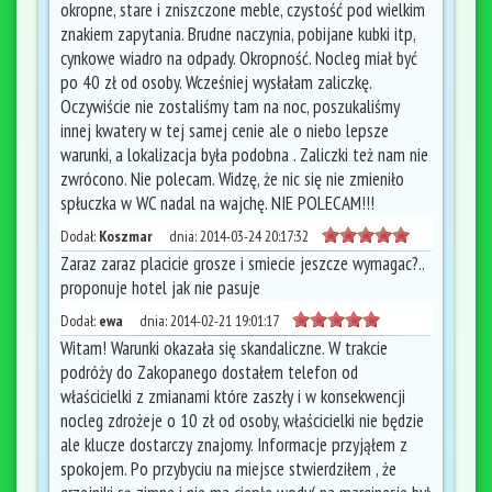
okropne, stare i zniszczone meble, czystość pod wielkim
znakiem zapytania. Brudne naczynia, pobijane kubki itp,
cynkowe wiadro na odpady. Okropność. Nocleg miał być
po 40 zł od osoby. Wcześniej wysłałam zaliczkę.
Oczywiście nie zostaliśmy tam na noc, poszukaliśmy
innej kwatery w tej samej cenie ale o niebo lepsze
warunki, a lokalizacja była podobna . Zaliczki też nam nie
zwrócono. Nie polecam. Widzę, że nic się nie zmieniło
spłuczka w WC nadal na wajchę. NIE POLECAM!!!
Dodał:
Koszmar
dnia:
2014-03-24 20:17:32
Zaraz zaraz placicie grosze i smiecie jeszcze wymagac?..
proponuje hotel jak nie pasuje
Dodał:
ewa
dnia:
2014-02-21 19:01:17
Witam! Warunki okazała się skandaliczne. W trakcie
podróży do Zakopanego dostałem telefon od
właścicielki z zmianami które zaszły i w konsekwencji
nocleg zdrożeje o 10 zł od osoby, właścicielki nie będzie
ale klucze dostarczy znajomy. Informacje przyjąłem z
spokojem. Po przybyciu na miejsce stwierdziłem , że