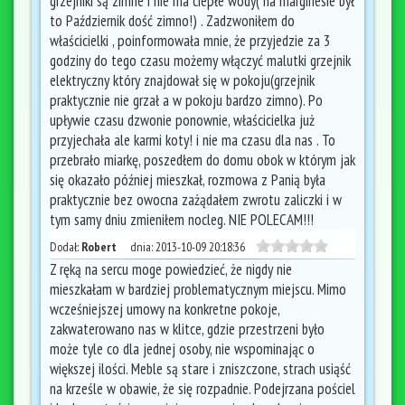
grzejniki są zimne i nie ma ciepłe wody( na marginesie był
to Październik dość zimno!) . Zadzwoniłem do
właścicielki , poinformowała mnie, że przyjedzie za 3
godziny do tego czasu możemy włączyć malutki grzejnik
elektryczny który znajdował się w pokoju(grzejnik
praktycznie nie grzał a w pokoju bardzo zimno). Po
upływie czasu dzwonie ponownie, właścicielka już
przyjechała ale karmi koty! i nie ma czasu dla nas . To
przebrało miarkę, poszedłem do domu obok w którym jak
się okazało później mieszkał, rozmowa z Panią była
praktycznie bez owocna zażądałem zwrotu zaliczki i w
tym samy dniu zmieniłem nocleg. NIE POLECAM!!!
Dodał:
Robert
dnia:
2013-10-09 20:18:36
Z ręką na sercu moge powiedzieć, że nigdy nie
mieszkałam w bardziej problematycznym miejscu. Mimo
wcześniejszej umowy na konkretne pokoje,
zakwaterowano nas w klitce, gdzie przestrzeni było
może tyle co dla jednej osoby, nie wspominając o
większej ilości. Meble są stare i zniszczone, strach usiąść
na krześle w obawie, że się rozpadnie. Podejrzana pościel