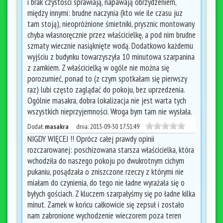
i brak czystości sprawiają, napawają obrzydzeniem,
między innymi: brudne naczynia (kto wie ile czasu juz
tam stoją), nieopróżnione śmietniki, prysznic montowany
chyba własnoręcznie przez właścicielkę, a pod nim brudne
szmaty wiecznie nasiąknięte wodą. Dodatkowo każdemu
wyjściu z budynku towarzyszyła 10 minutowa szarpanina
z zamkiem. Z właścicielką w ogóle nie można się
porozumieć, ponad to (z czym spotkałam się pierwszy
raz) lubi często zaglądać do pokoju, bez uprzedzenia.
Ogólnie masakra, dobra lokalizacja nie jest warta tych
wszystkich nieprzyjemności. Wroga bym tam nie wysłała.
Dodał:
masakra
dnia:
2013-09-30 17:51:49
NIGDY WIĘCEJ !! Oprócz całej prawdy opinii
rozczarowanej: poschizowana starsza właścicielka, która
wchodziła do naszego pokoju po dwukrotnym cichym
pukaniu, posądzała o zniszczone rzeczy z którymi nie
miałam do czynienia, do tego nie ładne wyrażała się o
byłych gościach. Z kluczem szarpałyśmy się po ładne kilka
minut. Zamek w końcu całkowicie się zepsuł i zostało
nam zabronione wychodzenie wieczorem poza teren