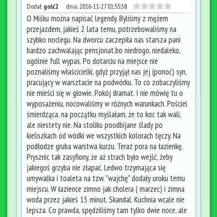
Dodał:
gość2
dnia:
2016-11-27 01:55:38
O Miśku można napisać legendy. Byliśmy z mężem
przejazdem, jakieś 2 lata temu, potrzebowaliśmy na
szybko noclegu. Na dworcu zaczepiła nas starsza pani
bardzo zachwalając pensjonat,bo niedrogo, niedaleko,
ogólnie full wypas. Po dotarciu na miejsce nie
poznaliśmy właścicielki, gdyż przyjął nas jej (ponoć) syn,
pracujący w warsztacie na podwórku. To co zobaczyliśmy
nie mieści się w głowie. Pokój dramat. I nie mówię tu o
wyposażeniu, nocowaliśmy w różnych warunkach. Pościel
śmierdząca, na początku myślałam, że to koc tak wali,
ale niestety nie. Na stoliku poodbijane ślady po
kieliszkach od wódki we wszystkich kolorach tęczy. Na
podłodze gruba warstwa kurzu. Teraz pora na łazienkę.
Prysznic tak zasyfiony, że aż strach było wejść, żeby
jakiegoś grzyba nie złapać. Ledwo trzymająca się
umywalka i toaleta na tzw. "wajchę" dodały uroku temu
miejscu. W łazience zimno jak cholera ( marzec) i zimna
woda przez jakieś 15 minut. Skandal. Kuchnia wcale nie
lepsza. Co prawda, spędziliśmy tam tylko dwie noce, ale