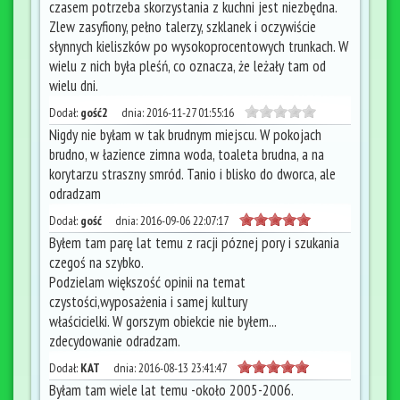
czasem potrzeba skorzystania z kuchni jest niezbędna.
Zlew zasyfiony, pełno talerzy, szklanek i oczywiście
słynnych kieliszków po wysokoprocentowych trunkach. W
wielu z nich była pleśń, co oznacza, że leżały tam od
wielu dni.
Dodał:
gość2
dnia:
2016-11-27 01:55:16
Nigdy nie byłam w tak brudnym miejscu. W pokojach
brudno, w łazience zimna woda, toaleta brudna, a na
korytarzu straszny smród. Tanio i blisko do dworca, ale
odradzam
Dodał:
gość
dnia:
2016-09-06 22:07:17
Byłem tam parę lat temu z racji póznej pory i szukania
czegoś na szybko.
Podzielam większość opinii na temat
czystości,wyposażenia i samej kultury
właścicielki. W gorszym obiekcie nie byłem...
zdecydowanie odradzam.
Dodał:
KAT
dnia:
2016-08-13 23:41:47
Byłam tam wiele lat temu -około 2005-2006.