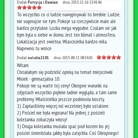
Dodał:
Patrycja i Damian
dnia:
2015-12-16 15:41:46
To wszystko co ci ludzie nawypisywali to brednie. Ludzie,
nie sugerujcie sie tym. Pokoje sa rzeczywiscie male ale
bardzo przytulne. Lozka mega wygodne. Czulam sie jak
bym byla u siebie w domu. Jest ten klimat i atmosfera.
Lokalizacja jest swietna. Wlascicielka bardzo mila.
Napewno tu wroce
Dodał:
natalia2101
dnia:
2015-08-11 08:14:01
Witam
Chciałabym się podzielić opinią na temat miejscówki
Misiek - gimnazjalna 10.
Pokoje nie są warte tej ceny! Okropne warunki. na
zdjęciach wszystko pięknie ładnie wygląda, a tam same
problemy. Właścicielka jeszcze podniosła koszty.
1) Zapłaciliśmy więcej niż wcześniej było ustalone.
2) Pościel nie była wyprana! Na jednej z pościeli
koleżanka zobaczyła włosy!
3) Druga koleżanka musiała spać pod kocem bo jej
pościel śmierdziała jakby była zatęchła. Coś Okropnego!