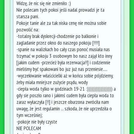
Widzę, że nic się nie zmieniło :)
Nie polecam tych pokoi jeśli nadal prowadzi je ta
starsza pani.
Pokoje tanie ale za tak niska cenę nie można sobie
pozwolić na:
-totalny brak dyskrecji-chodzenie po balkonie i
zagladanie przez okno do naszego pokoju [!!!!]
-spanie na walizkach bo cały czas ponoć musiała nas
trzymać w pokoju 3 osobowym bo nasz zajął kto inny
[jakim cudem -przecież była rezerwacja!!] i codziennie
mieliśmy być spakowani bo juz już nas przeniesie.....
-wyczekiwanie właścicielki aż w końcu sobie pójdziemy,
żeby miała mniejsze zużycie prądu, wody
-ciepła woda tylko w godzinach 19-21 :))))))))))))))))) a
gdy sie poszło rano i jakimś cudem była ciepła woda to
zaraz wyłaczyła [!!] i jeszcze oburzona zwróciła nam
uwagę, że jest regulamin ... szkoda, że nie uprzedziła o
tym wcześniej;
-pokoje nie były czyste
NIE POLECAM