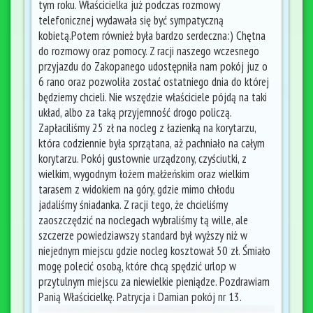
tym roku. Właścicielka już podczas rozmowy
telefonicznej wydawała się być sympatyczną
kobietą.Potem również była bardzo serdeczna:) Chętna
do rozmowy oraz pomocy. Z racji naszego wczesnego
przyjazdu do Zakopanego udostępniła nam pokój juz o
6 rano oraz pozwoliła zostać ostatniego dnia do której
będziemy chcieli. Nie wszędzie właściciele pójdą na taki
układ, albo za taką przyjemność drogo policzą.
Zapłaciliśmy 25 zł na nocleg z łazienką na korytarzu,
która codziennie była sprzątana, aż pachniało na całym
korytarzu. Pokój gustownie urządzony, czyściutki, z
wielkim, wygodnym łożem małżeńskim oraz wielkim
tarasem z widokiem na góry, gdzie mimo chłodu
jadaliśmy śniadanka. Z racji tego, że chcieliśmy
zaoszczędzić na noclegach wybraliśmy tą wille, ale
szczerze powiedziawszy standard był wyższy niż w
niejednym miejscu gdzie nocleg kosztował 50 zł. Śmiało
mogę polecić osobą, które chcą spędzić urlop w
przytulnym miejscu za niewielkie pieniądze. Pozdrawiam
Panią Właścicielkę. Patrycja i Damian pokój nr 13.