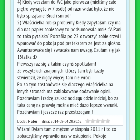
4) Kiedy weszłam do WC jako pierwsza (mieliśmy całe
piętro wynajęte w 7 osób) od razu widać było, że nie
było sprzątane. Brud i smród!
5) Właścicielka robiła problemy. Kiedy zapytałam czy ma
dla nas papier toaletowy to podsumowala mnie :"A Pani
to taka pytalska" Potrafiła po 22 otworzyć sobie drzwi i
wparować do pokoju pod pretekstem ze jest za głośno.
Awanturowała się i zwracała nam uwagę. Czułam się jak
15latka :D
Pierwszy raz się z takim czymś spotkałam!
Ze wszytskich znajomych którzy tam byli każdy
stwierdził, że nigdy więcej tam nie wróci.
Po za tym zastanówcie się dlaczego właścicielka na
innych stronach ma zablokowane dodawanie opinii.
Pozdrawiam i radzę szukać noclegu gdzie indziej, bo za
taka cenę na prawdę można mieć duzo lepsze warunki.
Pozdrawiam i jeszcze raz przestrzegam !
Dodał:
Habu
dnia:
2014-08-04 20:20:32
Witam! Byłam tam z mężem w sierpniu 2011 r i to co
zobaczyliśmy wprawiło nas w osłupienie. Pokoje