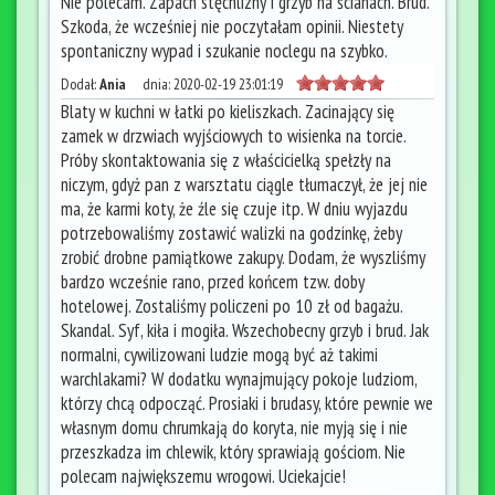
Nie polecam. Zapach stęchlizny i grzyb na ścianach. Brud.
Szkoda, że wcześniej nie poczytałam opinii. Niestety
spontaniczny wypad i szukanie noclegu na szybko.
Dodał:
Ania
dnia:
2020-02-19 23:01:19
Blaty w kuchni w łatki po kieliszkach. Zacinający się
zamek w drzwiach wyjściowych to wisienka na torcie.
Próby skontaktowania się z właścicielką spełzły na
niczym, gdyż pan z warsztatu ciągle tłumaczył, że jej nie
ma, że karmi koty, że źle się czuje itp. W dniu wyjazdu
potrzebowaliśmy zostawić walizki na godzinkę, żeby
zrobić drobne pamiątkowe zakupy. Dodam, że wyszliśmy
bardzo wcześnie rano, przed końcem tzw. doby
hotelowej. Zostaliśmy policzeni po 10 zł od bagażu.
Skandal. Syf, kiła i mogiła. Wszechobecny grzyb i brud. Jak
normalni, cywilizowani ludzie mogą być aż takimi
warchlakami? W dodatku wynajmujący pokoje ludziom,
którzy chcą odpocząć. Prosiaki i brudasy, które pewnie we
własnym domu chrumkają do koryta, nie myją się i nie
przeszkadza im chlewik, który sprawiają gościom. Nie
polecam największemu wrogowi. Uciekajcie!