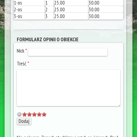
1-os
1
25.00
30.00
2-os
2
25.00
30.00
3-os
3
25.00
30.00
FORMULARZ OPINII O OBIEKCIE
Nick
*
Treść
*