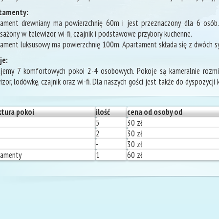
tamenty:
ament drewniany ma powierzchnię 60m i jest przeznaczony dla 6 osób. Pos
ażony w telewizor, wi-fi, czajnik i podstawowe przybory kuchenne.
ament luksusowy ma powierzchnię 100m. Apartament składa się z dwóch sypial
je:
ujemy 7 komfortowych pokoi 2-4 osobowych. Pokoje są kameralnie rozm
izor, lodówkę, czajnik oraz wi-fi. Dla naszych gości jest także do dyspozycji 
ktura pokoi
ilość
cena od osoby od
5
30 zł
2
30 zł
-
30 zł
tamenty
1
60 zł