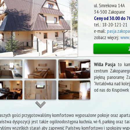
ul. Smrekowa 14A
34-500
Zakopane
Ceny od 30.00 do 7
tel.:
18-20-121-21
e-mail:
pasja.zakop
zobacz więcej:
www.p
Willa Pasja
to kam
centrum Zakopanego
piękną panoramę Zak
"Antałówka nad kolej
od nas do Krupówek 
aszych gości przygotowaliśmy komfortowo wyposażone pokoje oraz aparta
ństwa dyspozycji jest także ogólnodostępna kuchnia, wi-fi, parking oraz tar
yliśmy wszelkich starań aby zapewnić Państwu komfortowy i spokojny wypo