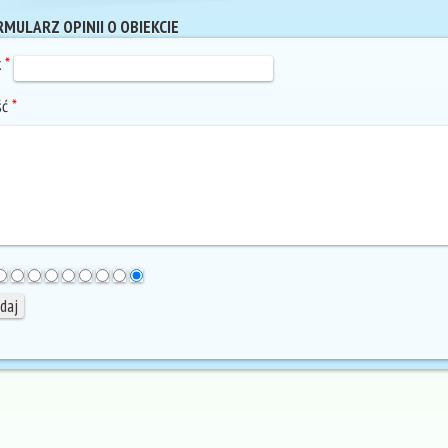
MULARZ OPINII O OBIEKCIE
k
*
ść
*