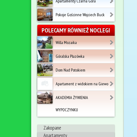
Apartamenty Czarna Góra
Pokoje Gościnne Wojciech Buck
POLECAMY RÓWNIEŻ NOCLEGI
Willa Mozaika
Góralska Płazówka
Dom Nad Potokiem
Apartament z widokiem na Giewo
AKADEMIA ŻYWIENIA
WYPOCZYNKU
Zakopane
Apartamenty