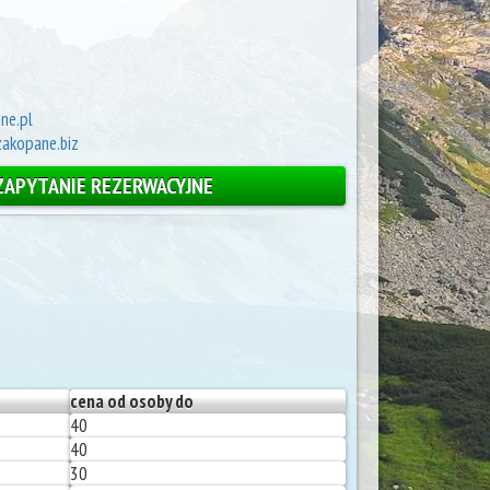
ne.pl
akopane.biz
ZAPYTANIE REZERWACYJNE
cena od osoby do
40
40
30