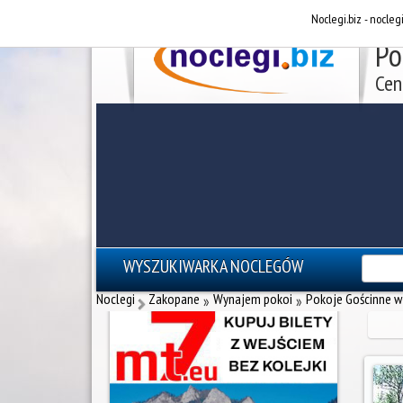
Noclegi.biz - nocleg
Po
Cen
WYSZUKIWARKA NOCLEGÓW
reklama - noclegi Zakopane
Noclegi
Zakopane
Wynajem pokoi
Pokoje Gościnne w
»
»