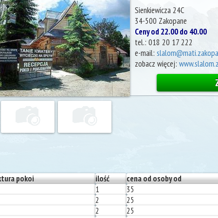
Sienkiewicza 24C
34-500
Zakopane
Ceny od 22.00 do 40.00
tel.:
018 20 17 222
e-mail:
slalom@mati.zakopa
zobacz więcej:
www.slalom.z
ktura pokoi
ilość
cena od osoby od
1
35
2
25
2
25