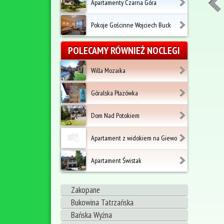
Apartamenty Czarna Góra
Pokoje Gościnne Wojciech Buck
POLECAMY RÓWNIEŻ NOCLEGI
Willa Mozaika
Góralska Płazówka
Dom Nad Potokiem
Apartament z widokiem na Giewo
Apartament Świstak
Zakopane
Bukowina Tatrzańska
Bańska Wyżna