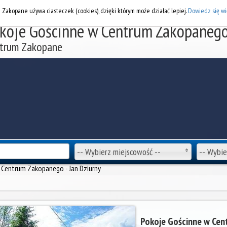
DOD
i Zakopane używa ciasteczek (cookies), dzięki którym może działać lepiej.
Dowiedz się wi
koje Gościnne w Centrum Zakopanego 
trum Zakopane
-- Wybierz miejscowość --
-- Wybie
 Centrum Zakopanego - Jan Dziurny
Pokoje Gościnne w Cen