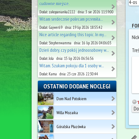
4-os
cudowne miejsce.
Dodał: zakopanianka2222 dnia: 3 sie 2026 11:59:00
Witam serdecznie polecam przemiła...
FOR
Dodał: Gajwer69 dnia: 19 lip 2026 18:55:42
Nice article regarding this topic. In my...
Nic
Dodał: Stephenwamma dnia: 16 lip 2026 04:06:03
Tre
Dzień dobry, czy pokój jednoosobowy w...
Dodał: Jola dnia: 15 lip 2026 06:56:56
Witam. Szukam pokoju dla 1 osoby w...
Dodał: Kama dnia: 23 cze 2026 22:30:44
OSTATNIO DODANE NOCLEGI
Dom Nad Potokiem
Willa Mozaika
Góralska Płazówka