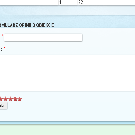
1
22
MULARZ OPINII O OBIEKCIE
k
*
ść
*