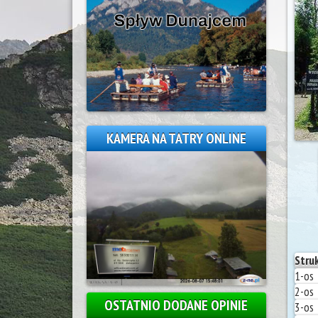
KAMERA NA TATRY ONLINE
Stru
1-os
2-os
OSTATNIO DODANE OPINIE
3-os