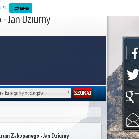
AJ OBIEKT DO BAZY (Noclegi Zakopane) »
ęcej
Rozumiem
- Jan Dziurny
rz kategorię noclegów--
trum Zakopanego - Jan Dziurny