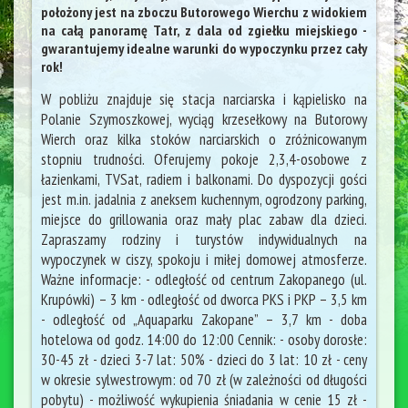
położony jest na zboczu Butorowego Wierchu z widokiem
na całą panoramę Tatr, z dala od zgiełku miejskiego -
gwarantujemy idealne warunki do wypoczynku przez cały
rok!
W pobliżu znajduje się stacja narciarska i kąpielisko na
Polanie Szymoszkowej, wyciąg krzesełkowy na Butorowy
Wierch oraz kilka stoków narciarskich o zróżnicowanym
stopniu trudności. Oferujemy pokoje 2,3,4-osobowe z
łazienkami, TVSat, radiem i balkonami. Do dyspozycji gości
jest m.in. jadalnia z aneksem kuchennym, ogrodzony parking,
miejsce do grillowania oraz mały plac zabaw dla dzieci.
Zapraszamy rodziny i turystów indywidualnych na
wypoczynek w ciszy, spokoju i miłej domowej atmosferze.
Ważne informacje: - odległość od centrum Zakopanego (ul.
Krupówki) – 3 km - odległość od dworca PKS i PKP – 3,5 km
- odległość od „Aquaparku Zakopane” – 3,7 km - doba
hotelowa od godz. 14:00 do 12:00 Cennik: - osoby dorosłe:
30-45 zł - dzieci 3-7 lat: 50% - dzieci do 3 lat: 10 zł - ceny
w okresie sylwestrowym: od 70 zł (w zależności od długości
pobytu) - możliwość wykupienia śniadania w cenie 15 zł -