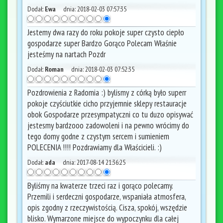
Dodał:
Ewa
dnia:
2018-02-03 07:57:35
Jestemy dwa razy do roku pokoje super czysto ciepło
gospodarze super Bardzo Gorąco Polecam Właśnie
jesteśmy na nartach Pozdr
Dodał:
Roman
dnia:
2018-02-03 07:52:35
Pozdrowienia z Radomia :) bylismy z córką było superr
pokoje czyściutkie cicho przyjemnie sklepy restauracje
obok Gospodarze przesympatyczni co tu duzo opisywać
jestesmy bardzooo zadowoleni i na pewno wrócimy do
tego domy godne z czystym sercem i sumieniem
POLECENIA !!!! Pozdrawiamy dla Właścicieli. :)
Dodał:
ada
dnia:
2017-08-14 21:36:25
Byliśmy na kwaterze trzeci raz i gorąco polecamy.
Przemili i serdeczni gospodarze, wspaniała atmosfera,
opis zgodny z rzeczywistością. Cisza, spokój, wszędzie
blisko. Wymarzone miejsce do wypoczynku dla całej