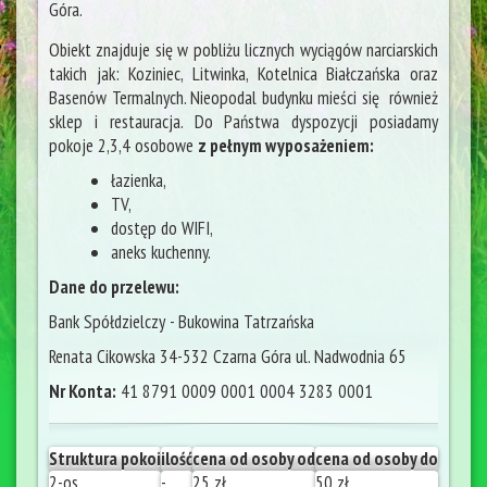
Góra.
Obiekt znajduje się w pobliżu licznych wyciągów narciarskich
takich jak: Koziniec, Litwinka, Kotelnica Białczańska oraz
Basenów Termalnych. Nieopodal budynku mieści się również
sklep i restauracja. Do Państwa dyspozycji posiadamy
pokoje 2,3,4 osobowe
z pełnym wyposażeniem:
łazienka,
TV,
dostęp do WIFI,
aneks kuchenny.
Dane do przelewu:
Bank Spółdzielczy - Bukowina Tatrzańska
Renata Cikowska 34-532 Czarna Góra ul. Nadwodnia 65
Nr Konta:
41 8791 0009 0001 0004 3283 0001
Struktura pokoi
ilość
cena od osoby od
cena od osoby do
2-os
-
25 zł
50 zł