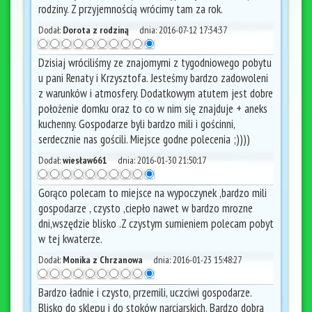
rodziny. Z przyjemnością wrócimy tam za rok.
Dodał:
Dorota z rodziną
dnia:
2016-07-12 17:34:37
Dzisiaj wróciliśmy ze znajomymi z tygodniowego pobytu
u pani Renaty i Krzysztofa. Jesteśmy bardzo zadowoleni
z warunków i atmosfery. Dodatkowym atutem jest dobre
położenie domku oraz to co w nim się znajduje + aneks
kuchenny. Gospodarze byli bardzo mili i gościnni,
serdecznie nas gościli. Miejsce godne polecenia ;))))
Dodał:
wiesław661
dnia:
2016-01-30 21:50:17
Gorąco polecam to miejsce na wypoczynek ,bardzo mili
gospodarze , czysto ,ciepło nawet w bardzo mrozne
dni,wszędzie blisko .Z czystym sumieniem polecam pobyt
w tej kwaterze.
Dodał:
Monika z Chrzanowa
dnia:
2016-01-23 15:48:27
Bardzo ładnie i czysto, przemili, uczciwi gospodarze.
Blisko do sklepu i do stoków narciarskich. Bardzo dobra