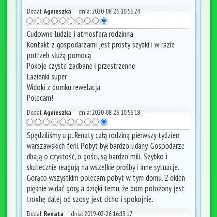
Dodał:
Agnieszka
dnia:
2020-08-26 10:56:24
Cudowne ludzie i atmosfera rodzinna
Kontakt z gospodarzami jest prosty szybki i w razie
potrzeb służą pomocą
Pokoje czyste zadbane i przestrzenne
Łazienki super
Widoki z domku rewelacja
Polecam!
Dodał:
Agnieszka
dnia:
2020-08-26 10:56:18
Spędziliśmy u p. Renaty całą rodziną pierwszy tydzień
warszawskich ferii. Pobyt był bardzo udany. Gospodarze
dbają o czystość, o gości, są bardzo mili. Szybko i
skutecznie reagują na wszelkie prośby i inne sytuacje.
Gorąco wszystkim polecam pobyt w tym domu. Z okien
pięknie widać góry, a dzięki temu, że dom połoźony jest
troxhę dalej od szosy, jest cicho i spokojnie.
Dodał:
Renata
dnia:
2019-02-26 16:13:17