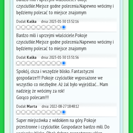
czysciutkie.Miejsce godne polecenia.Napewno wrócimy i
będziemy polecać to miejsce znajomym
Dodał:
Kaśka
dnia:
2023-01-30 13:52:16
Bardzo mili i uprzejmi właściciele.Pokoje
czysciutkie.Miejsce godne polecenia.Napewno wrócimy i
będziemy polecać to miejsce znajomym
Dodał:
Kaśka
dnia:
2023-01-30 13:51:56
Spokój, cisza i wszędzie blisko. Fantastyczni
gospodarze!!! Pokoje czyściutkie wyposażone we
wszystko co niezbędne. Aż żal było wyjeżdżać... Mam
nadzieję że wrócimy za rok!
Gorąco polecam!!!
Dodał:
Marta
dnia:
2022-08-27 18:48:12
Super miejscówka z widokiem na góry. Pokoje
przestronne i czyściutkie. Gospodarze bardzo mili. Do