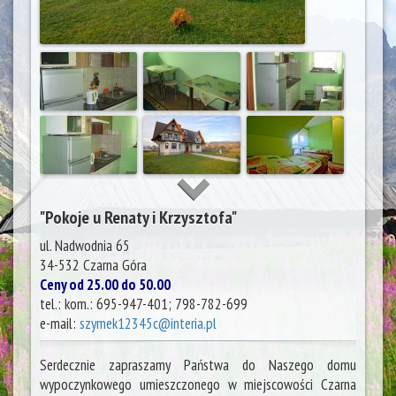
"Pokoje u Renaty i Krzysztofa"
ul. Nadwodnia 65
34-532
Czarna Góra
Ceny od 25.00 do 50.00
tel.:
kom.: 695-947-401; 798-782-699
e-mail:
szymek12345c@interia.pl
Serdecznie zapraszamy Państwa do Naszego domu
wypoczynkowego umieszczonego w miejscowości Czarna