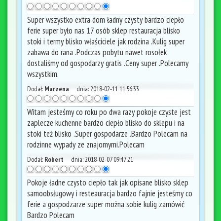
Super wszystko extra dom ładny czysty bardzo ciepło
ferie super było nas 17 osób sklep restauracja blisko
stoki i termy blisko właściciele jak rodzina .Kulig super
zabawa do rana .Podczas pobytu nawet rosołek
dostaliśmy od gospodarzy gratis .Ceny super .Polecamy
wszystkim.
Dodał:
Marzena
dnia:
2018-02-11 11:56:33
Witam jesteśmy co roku po dwa razy pokoje czyste jest
zaplecze kuchenne bardzo ciepło blisko do sklepu i na
stoki też blisko .Super gospodarze .Bardzo Polecam na
rodzinne wypady ze znajomymi.Polecam
Dodał:
Robert
dnia:
2018-02-07 09:47:21
Pokoje ładne czysto ciepło tak jak opisane blisko sklep
samoobsługowy i resteauracja bardzo fajnie jesteśmy co
ferie a gospodzarze super można sobie kulig zamówić
Bardzo Polecam