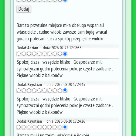
Bardzo przytulne miejsce miła obsługa wspaniali
własciciele , cudne widoki zawsze tam będę wracał
gorąco polecam. Cisza spokój przepiękne widoki .
Dodał:
Adrian
dnia:
2026-02-22 12:08:38
Spokój cisza , wszędzie blisko . Gospodarze mili
sympatyczni godni polecenia pokoje czyste zadbane .
Piękne widoki z balkonów
Dodał:
Krystian
dnia:
2025-08-20 17:24:45
Spokój cisza , wszędzie blisko . Gospodarze mili
sympatyczni godni polecenia pokoje czyste zadbane .
Piękne widoki z balkonów
Dodał:
Krystian
dnia:
2025-08-20 17:24:26
Bardzo mili i uprzejmi właściciele.Pokoje