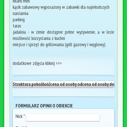
bilard mini
kącik zabawowy wyposażony w zabawki dla najmłodszych
narciarnia
parking
taras
jadalnia - w zimie dostępne pełne wyżywienie, a w lecie
możliwość korzystania z kuchni
miejsce i sprzęt do grillowania (grill gazowy i węglowy)
dodatkowe zdjęcia kliknij >>>
Struktura pokoi
ilość
cena od osoby od
cena od osoby do
FORMULARZ OPINII O OBIEKCIE
Nick
*