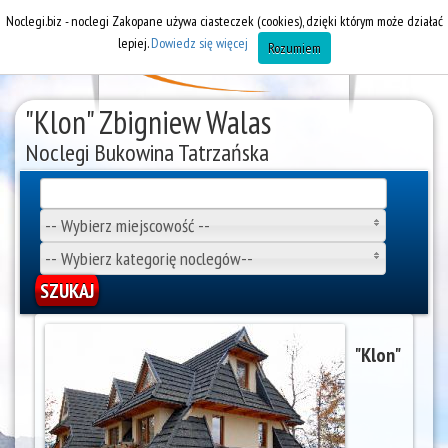
Noclegi.biz - noclegi Zakopane używa ciasteczek (cookies), dzięki którym może działać
lepiej.
Dowiedz się więcej
Rozumiem
"Klon" Zbigniew Walas
Noclegi Bukowina Tatrzańska
-- Wybierz miejscowość --
-- Wybierz kategorię noclegów--
"Klon"