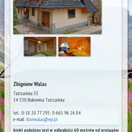
Zbigniew Walas
Tatrzańska 33
34-530
Bukowina Tatrzańska
tel.:
0-18 20 77 295; 0-661 96 26 84
e-mail:
klonwalas@wp.pl
biekt położony jest w odległości 60 metrów od wyciągów