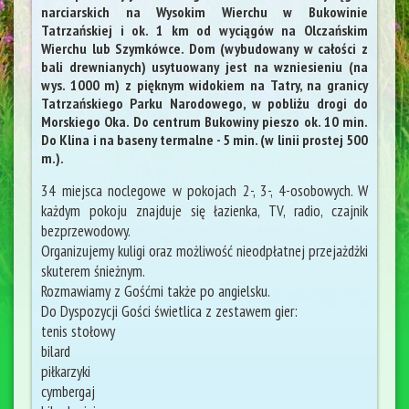
narciarskich na Wysokim Wierchu w Bukowinie
Tatrzańskiej i ok. 1 km od wyciągów na Olczańskim
Wierchu lub Szymkówce. Dom (wybudowany w całości z
bali drewnianych) usytuowany jest na wzniesieniu (na
wys. 1000 m) z pięknym widokiem na Tatry, na granicy
Tatrzańskiego Parku Narodowego, w pobliżu drogi do
Morskiego Oka. Do centrum Bukowiny pieszo ok. 10 min.
Do Klina i na baseny termalne - 5 min. (w linii prostej 500
m.).
34 miejsca noclegowe w pokojach 2-, 3-, 4-osobowych. W
każdym pokoju znajduje się łazienka, TV, radio, czajnik
bezprzewodowy.
Organizujemy kuligi oraz możliwość nieodpłatnej przejażdżki
skuterem śnieżnym.
Rozmawiamy z Gośćmi także po angielsku.
Do Dyspozycji Gości świetlica z zestawem gier:
tenis stołowy
bilard
piłkarzyki
cymbergaj