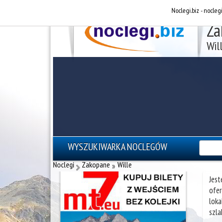
Noclegi.biz - nocleg
Za
Wil
WYSZUKIWARKA NOCLEGÓW
reklama - noclegi Zakopane
Noclegi
Zakopane
Wille
»
Jest
ofer
loka
szla