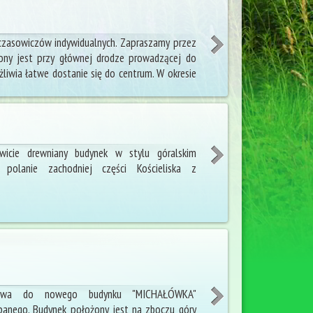
czasowiczów indywidualnych. Zapraszamy przez
żony jest przy głównej drodze prowadzącej do
iwia łatwe dostanie się do centrum. W okresie
owicie drewniany budynek w stylu góralskim
polanie zachodniej części Kościeliska z
stwa do nowego budynku "MICHAŁÓWKA"
anego. Budynek położony jest na zboczu góry