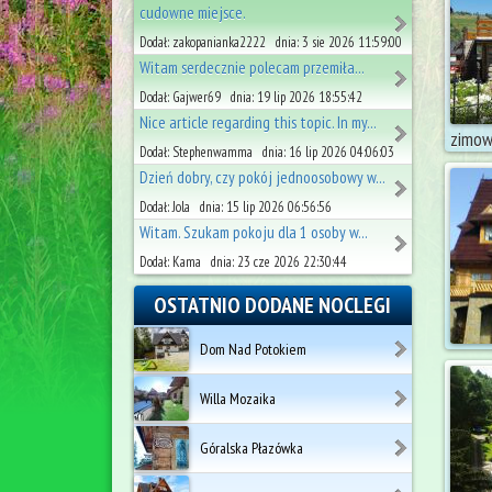
cudowne miejsce.
Dodał: zakopanianka2222 dnia: 3 sie 2026 11:59:00
Witam serdecznie polecam przemiła...
Dodał: Gajwer69 dnia: 19 lip 2026 18:55:42
Nice article regarding this topic. In my...
zimow
Dodał: Stephenwamma dnia: 16 lip 2026 04:06:03
Dzień dobry, czy pokój jednoosobowy w...
Dodał: Jola dnia: 15 lip 2026 06:56:56
Witam. Szukam pokoju dla 1 osoby w...
Dodał: Kama dnia: 23 cze 2026 22:30:44
OSTATNIO DODANE NOCLEGI
Dom Nad Potokiem
Willa Mozaika
Góralska Płazówka