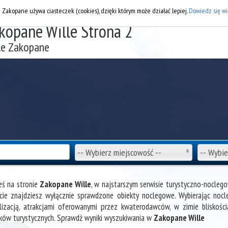
DOD
i Zakopane używa ciasteczek (cookies), dzięki którym może działać lepiej.
Dowiedz się wi
kopane Wille Strona 2
le Zakopane
-- Wybierz miejscowość --
-- Wybie
eś na stronie
Zakopane Wille
, w najstarszym serwisie turystyczno-nocle
cie znajdziesz wyłącznie sprawdzone obiekty noclegowe. Wybierając noc
lizacją, atrakcjami oferowanymi przez kwaterodawców, w zimie bliskośc
ków turystycznych. Sprawdź wyniki wyszukiwania w
Zakopane Wille