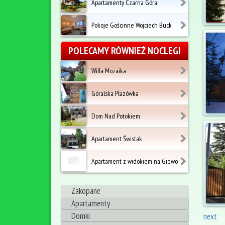
Apartamenty Czarna Góra
Pokoje Gościnne Wojciech Buck
POLECAMY RÓWNIEŻ NOCLEGI
Willa Mozaika
Góralska Płazówka
Dom Nad Potokiem
Apartament Świstak
Apartament z widokiem na Giewo
Zakopane
Apartamenty
Domki
next