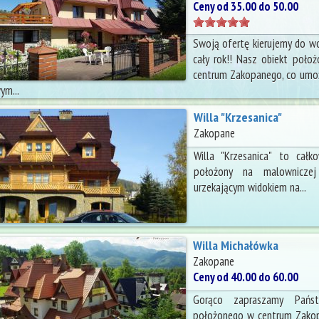
Ceny od 35.00 do 50.00
Swoją ofertę kierujemy do w
cały rok!! Nasz obiekt poło
centrum Zakopanego, co umożl
ym...
Willa "Krzesanica"
Zakopane
Willa "Krzesanica" to całk
położony na malowniczej 
urzekającym widokiem na...
Willa Michałówka
Zakopane
Ceny od 40.00 do 60.00
Gorąco zapraszamy Pań
położonego w centrum Zakop