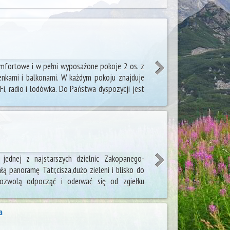
fortowe i w pełni wyposażone pokoje 2 os. z
ienkami i balkonami. W każdym pokoju znajduje
iFi, radio i lodówka. Do Państwa dyspozycji jest
 jednej z najstarszych dzielnic Zakopanego-
łą panoramę Tatr,cisza,dużo zieleni i blisko do
pozwolą odpocząć i oderwać się od zgiełku
a