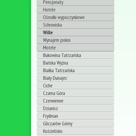
Pensjonaty
Hotele
Ośrodki wypoczynkowe
Schroniska
Wille
Wynajem pokoi
Motele
Bukowina Tatrzańska
Bańska Wyżna
Białka Tatrzańska
Biały Dunajec
Ciche
Czarna Góra
Czerwienne
Dzianisz
Frydman
Gliczarów Górny
Kościelisko