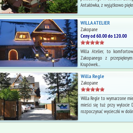
Antałówka, z wyjątkowo piękn
WILLA ATELIER
Zakopane
Ceny od 60.00 do 120.00
Willa Atelier, to komfort
Zakopanego z przepięknym
Krupówek...
Willa Regle
Zakopane
Willa Regle to wymarzone mi
mieści się tuż przy wylocie D
rozpoczynać wycieczki w doliny