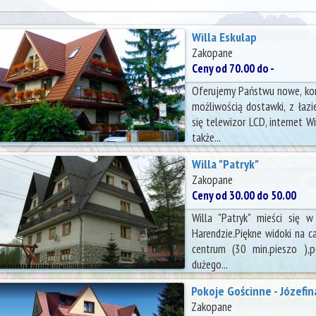
Willa Eskulap
Zakopane
Ceny od 70.00 do -
Oferujemy Państwu nowe, kom
możliwością dostawki, z łaz
się telewizor LCD, internet W
także...
Willa "Patryk"
Zakopane
Ceny od 30.00 do 50.00
Willa "Patryk" mieści się w
Harendzie.Piękne widoki na ca
centrum (30 min.pieszo ),
dużego...
Pokoje Gościnne - Józefin
Zakopane