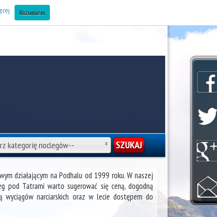
AJ OBIEKT DO BAZY (Noclegi Zakopane) »
ęcej
Rozumiem
rz kategorię noclegów--
gowym działającym na Podhalu od 1999 roku. W naszej
leg pod Tatrami warto sugerować się ceną, dogodną
ią wyciągów narciarskich oraz w lecie dostępem do