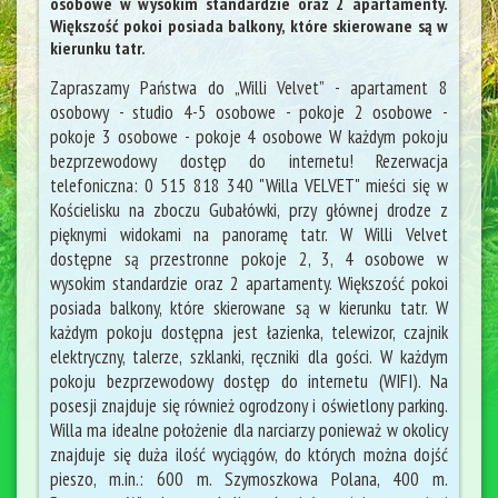
osobowe w wysokim standardzie oraz 2 apartamenty.
Większość pokoi posiada balkony, które skierowane są w
kierunku tatr.
Zapraszamy Państwa do „Willi Velvet” - apartament 8
osobowy - studio 4-5 osobowe - pokoje 2 osobowe -
pokoje 3 osobowe - pokoje 4 osobowe W każdym pokoju
bezprzewodowy dostęp do internetu! Rezerwacja
telefoniczna: 0 515 818 340 "Willa VELVET" mieści się w
Kościelisku na zboczu Gubałówki, przy głównej drodze z
pięknymi widokami na panoramę tatr. W Willi Velvet
dostępne są przestronne pokoje 2, 3, 4 osobowe w
wysokim standardzie oraz 2 apartamenty. Większość pokoi
posiada balkony, które skierowane są w kierunku tatr. W
każdym pokoju dostępna jest łazienka, telewizor, czajnik
elektryczny, talerze, szklanki, ręczniki dla gości. W każdym
pokoju bezprzewodowy dostęp do internetu (WIFI). Na
posesji znajduje się również ogrodzony i oświetlony parking.
Willa ma idealne położenie dla narciarzy ponieważ w okolicy
znajduje się duża ilość wyciągów, do których można dojść
pieszo, m.in.: 600 m. Szymoszkowa Polana, 400 m.