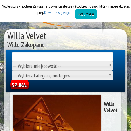
Noclegi.biz - noclegi Zakopane używa ciasteczek (cookies), dzięki którym może działać
lepiej.
Dowiedz się więcej
Rozumiem
Willa Velvet
Wille Zakopane
-- Wybierz miejscowość --
-- Wybierz kategorię noclegów--
Willa
Velvet