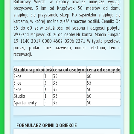
Butorowy Wierch, w okolicy również mniejsze wyciągi
orczykowe. 3 km od Krupówek 50, metrów od domu
znajduje się przystanek, sklep. Po sąsiedzku znajduje się
karczma, w której można zjeść smaczne posiłki. Cennik: Od
35 do 60 zł w zależności od sezonu i długości pobytu.
Weekend Majowy: 80 zł od osoby Nr konta: Marcin Furgała
19 1140 2017 0000 4602 0396 2271 W tytule przelewu
proszę podać Imię nazwisko, numer telefonu, termin
rezerwacji.
Struktura pokoi
ilość
cena od osoby od
cena od osoby do
2-os
3
35
60
3-os
3
35
55
4-os
3
35
50
Studio
1
35
60
Apartamenty
-
35
50
FORMULARZ OPINII O OBIEKCIE