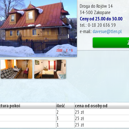
Droga do Rojów 14
34-500
Zakopane
Ceny od 25.00 do 30.00
tel.:
0-18 20 636 59
e-mail:
davesue@tlen.pl
ktura pokoi
ilość
cena od osoby od
2
25 zł
3
25 zł
1
25 zł