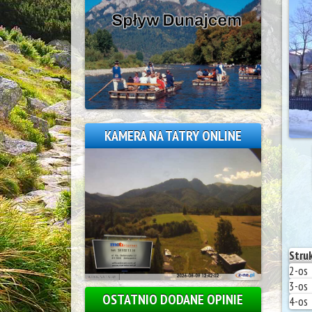
KAMERA NA TATRY ONLINE
Stru
2-os
3-os
OSTATNIO DODANE OPINIE
4-os