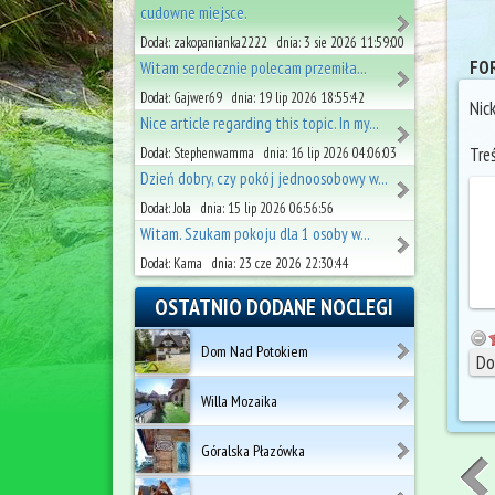
cudowne miejsce.
Dodał: zakopanianka2222 dnia: 3 sie 2026 11:59:00
FOR
Witam serdecznie polecam przemiła...
Dodał: Gajwer69 dnia: 19 lip 2026 18:55:42
Nic
Nice article regarding this topic. In my...
Tre
Dodał: Stephenwamma dnia: 16 lip 2026 04:06:03
Dzień dobry, czy pokój jednoosobowy w...
Dodał: Jola dnia: 15 lip 2026 06:56:56
Witam. Szukam pokoju dla 1 osoby w...
Dodał: Kama dnia: 23 cze 2026 22:30:44
OSTATNIO DODANE NOCLEGI
Dom Nad Potokiem
Willa Mozaika
Góralska Płazówka