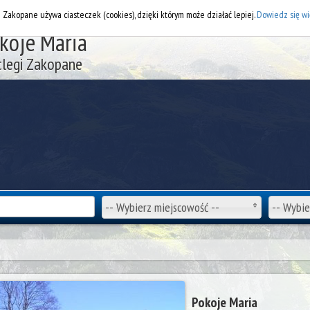
DOD
i Zakopane używa ciasteczek (cookies), dzięki którym może działać lepiej.
Dowiedz się wi
koje Maria
legi Zakopane
-- Wybierz miejscowość --
-- Wybie
Pokoje Maria