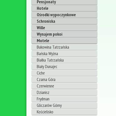
Pensjonaty
Hotele
Ośrodki wypoczynkowe
Schroniska
Wille
Wynajem pokoi
Motele
Bukowina Tatrzańska
Bańska Wyżna
Białka Tatrzańska
Biały Dunajec
Ciche
Czarna Góra
Czerwienne
Dzianisz
Frydman
Gliczarów Górny
Kościelisko