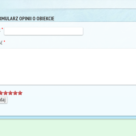
MULARZ OPINII O OBIEKCIE
k
*
ść
*