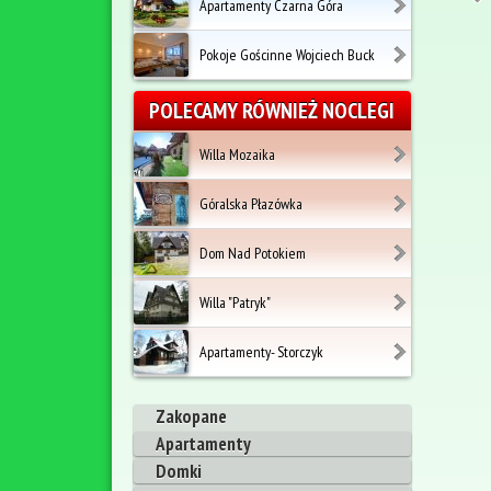
Apartamenty Czarna Góra
Pokoje Gościnne Wojciech Buck
POLECAMY RÓWNIEŻ NOCLEGI
Willa Mozaika
Góralska Płazówka
Dom Nad Potokiem
Willa "Patryk"
Apartamenty- Storczyk
Zakopane
Apartamenty
Domki