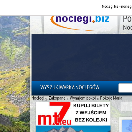
Noclegi.biz - nocleg
Po
Noc
WYSZUKIWARKA NOCLEGÓW
reklama - noclegi Zakopane
Noclegi
Zakopane
Wynajem pokoi
Pokoje Maria
»
»