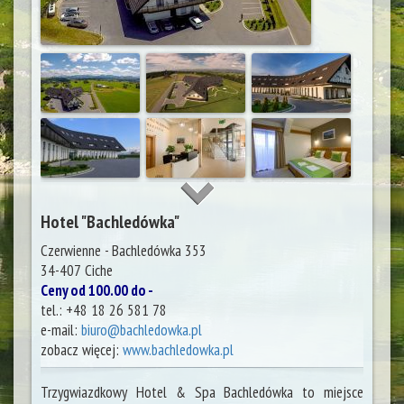
Hotel "Bachledówka"
Czerwienne - Bachledówka 353
34-407
Ciche
Ceny od 100.00 do -
tel.:
+48 18 26 581 78
e-mail:
biuro@bachledowka.pl
zobacz więcej:
www.bachledowka.pl
Trzygwiazdkowy Hotel & Spa Bachledówka to miejsce