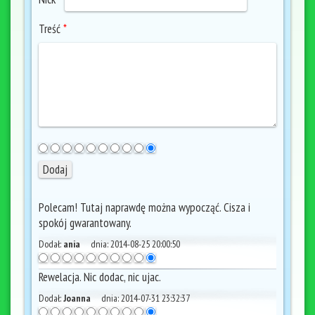
Treść
*
Polecam! Tutaj naprawdę można wypocząć. Cisza i
spokój gwarantowany.
Dodał:
ania
dnia:
2014-08-25 20:00:50
Rewelacja. Nic dodac, nic ujac.
Dodał:
Joanna
dnia:
2014-07-31 23:32:37