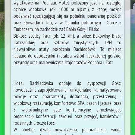
wyjątkowe na Podhalu. Hotel położony jest na rozległej
działce widokowej (ok. 1000 m n.p.m.), z której można
podziwiać rozciągającą się na południu panoramę polskich
oraz słowackich Tatr, a w kierunku północnym - Gorce z
Turbaczem, na zachodzie zaś Babią Górę i Pilsko.
Biskość stolicy Tatr (ok. 12 km), a także Bukowiny, Białki
Tatrzańskiej oraz szlaków turystycznych TPN to
niewątpliwe atuty położenia Bachledówki. To miejsce
idealne do odpoczynku i relaksu wśród nieskażonej górskiej
przyrody oraz malowniczych krajobrazów Podhala i Tatr.
Hotel Bachledówka oddaje do dyspozycji Gości
nowocześnie zaprojektowane, funkcjonalne i klimatyzowane
pokoje oraz apartamenty, doskonałą, przestrzenną i
widokową restaurację, komfortowe SPA, basen i jacuzzi oraz
3 wielofunkcyjne sale konferencyjne umożliwiające
organizację konferencji, szkoleń oraz przyjęć, bankietów i
rodzinnych uroczystości.
W obiekcie działa nowoczesna, panoramiczna winda