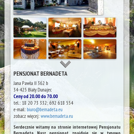
PENSJONAT BERNADETA
Jana Pawła II 362 b
34-425
Biały Dunajec
Ceny od 20.00 do 70.00
tel.:
18 20 73 332; 692 618 554
e-mail:
biuro@bernadeta.eu
zobacz więcej:
www.bernadeta.eu
Serdecznie witamy na stronie internetowej Pensjonatu
Bernadeta Nasz pensjonat znajduje się w typowo