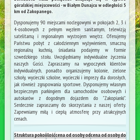
góralskiej miejscowości - w Białym Dunajcu w odległości 5
km od Zakopanego.
Dysponujemy 90 miejscami noclegowymi w pokojach 2, 3 i
4-osobowych z pełnym węzłem sanitarnym, telewizją
satelitarną i regionalnym wystrojem wnętrz. Oferujemy
Państwu pobyt z całodziennym wyżywieniem, smaczną
regionalną kuchnią, śniadania podajemy w formie
szwedzkiego stołu. Uwzględniamy indywidualne życzenia
naszych Gości. Zapraszamy na wypoczynek klientów
indywidualnych, ponadto organizujemy kolonie, zielone
szkoły, wycieczki szkolne, wycieczki i imprezy dla dorosłych,
jak również zgrupowania sportowe. Dysponujemy własnym
bezpiecznym parkingiem dla samochodów osobowych i
autokarów z dogodnym dojazdem do "Zakopianki".
Serdecznie zapraszamy do skorzystania z naszej oferty.
Zapewniamy miłą i ciepłą atmosferę przy atrakcyjnych
cenach.
Struktura pokoi
ilość
cena od osoby od
cena od osoby do