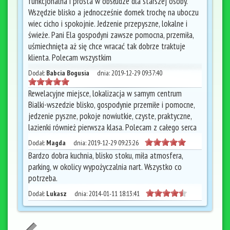
funkcjonalna i prosta w obsłudze dla starszej osoby.
Wszędzie blisko a jednocześnie domek trochę na uboczu
wiec cicho i spokojnie. Jedzenie przepyszne, lokalne i
świeże. Pani Ela gospodyni zawsze pomocna, przemiła,
uśmiechnięta aż się chce wracać tak dobrze traktuje
klienta. Polecam wszystkim
Dodał:
Babcia Bogusia
dnia:
2019-12-29 09:37:40
Rewelacyjne miejsce, lokalizacja w samym centrum
Bialki-wszedzie blisko, gospodynie przemiłe i pomocne,
jedzenie pyszne, pokoje nowiutkie, czyste, praktyczne,
lazienki również pierwsza klasa. Polecam z całego serca
Dodał:
Magda
dnia:
2019-12-29 09:23:26
Bardzo dobra kuchnia, blisko stoku, miła atmosfera,
parking, w okolicy wypożyczalnia nart. Wszystko co
potrzeba.
Dodał:
Lukasz
dnia:
2014-01-11 18:13:41