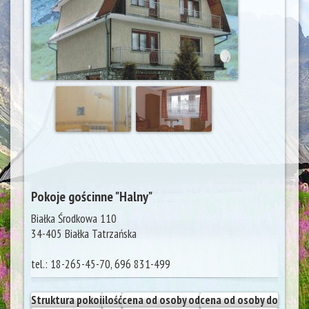
Pokoje gościnne "Halny"
Białka Środkowa 110
34-405
Białka Tatrzańska
tel.:
18-265-45-70, 696 831-499
Struktura pokoi
ilość
cena od osoby od
cena od osoby do