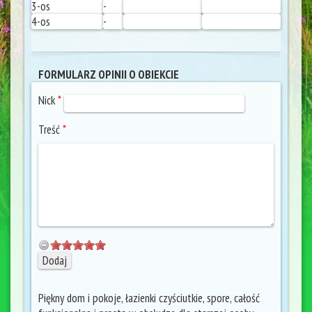
3-os
-
4-os
-
FORMULARZ OPINII O OBIEKCIE
Nick
*
Treść
*
Piękny dom i pokoje, łazienki czyściutkie, spore, całość