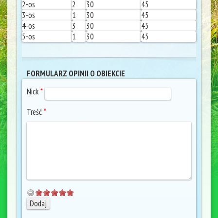
2-os
2
30
45
3-os
1
30
45
4-os
3
30
45
5-os
1
30
45
FORMULARZ OPINII O OBIEKCIE
Nick
*
Treść
*